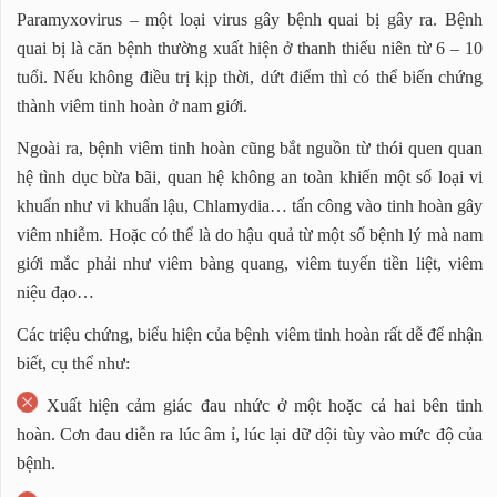
Paramyxovirus – một loại virus gây bệnh quai bị gây ra. Bệnh
quai bị là căn bệnh thường xuất hiện ở thanh thiếu niên từ 6 – 10
tuổi. Nếu không điều trị kịp thời, dứt điểm thì có thể biến chứng
thành viêm tinh hoàn ở nam giới.
Ngoài ra, bệnh viêm tinh hoàn cũng bắt nguồn từ thói quen quan
hệ tình dục bừa bãi, quan hệ không an toàn khiến một số loại vi
khuẩn như vi khuẩn lậu, Chlamydia… tấn công vào tinh hoàn gây
viêm nhiễm. Hoặc có thể là do hậu quả từ một số bệnh lý mà nam
giới mắc phải như viêm bàng quang, viêm tuyến tiền liệt, viêm
niệu đạo…
Các triệu chứng, biểu hiện của bệnh viêm tinh hoàn rất dễ để nhận
biết, cụ thể như:
Xuất hiện cảm giác đau nhức ở một hoặc cả hai bên tinh
hoàn. Cơn đau diễn ra lúc âm ỉ, lúc lại dữ dội tùy vào mức độ của
bệnh.