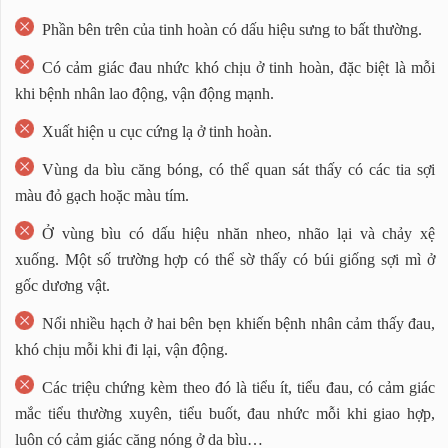
Phần bên trên của tinh hoàn có dấu hiệu sưng to bất thường.
Có cảm giác đau nhức khó chịu ở tinh hoàn, đặc biệt là mỗi
khi bệnh nhân lao động, vận động mạnh.
Xuất hiện u cục cứng lạ ở tinh hoàn.
Vùng da bìu căng bóng, có thể quan sát thấy có các tia sợi
màu đỏ gạch hoặc màu tím.
Ở vùng bìu có dấu hiệu nhăn nheo, nhão lại và chảy xệ
xuống. Một số trường hợp có thể sờ thấy có búi giống sợi mì ở
gốc dương vật.
Nổi nhiều hạch ở hai bên bẹn khiến bệnh nhân cảm thấy đau,
khó chịu mỗi khi đi lại, vận động.
Các triệu chứng kèm theo đó là tiểu ít, tiểu đau, có cảm giác
mắc tiểu thường xuyên, tiểu buốt, đau nhức mỗi khi giao hợp,
luôn có cảm giác căng nóng ở da bìu…