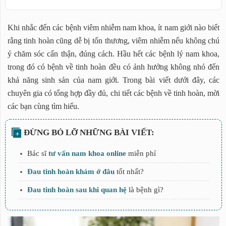
Tinh hoàn là gì?
Khi nhắc đến các bệnh viêm nhiễm nam khoa, ít nam giới nào biết
Các bệnh về tinh hoàn thường gặp
rằng tinh hoàn cũng dễ bị tổn thương, viêm nhiễm nếu không chú
1. Teo tinh hoàn
ý chăm sóc cẩn thận, đúng cách. Hầu hết các bệnh lý nam khoa,
2. Sa tinh hoàn
trong đó có bệnh về tinh hoàn đều có ảnh hưởng không nhỏ đến
3. Tinh hoàn ẩn
khả năng sinh sản của nam giới. Trong bài viết dưới đây, các
4. Xoắn tinh hoàn
chuyên gia có tổng hợp đầy đủ, chi tiết các bệnh về tinh hoàn, mời
5. Viêm tinh hoàn
các bạn cùng tìm hiểu.
6. Viêm mào tinh hoàn
7. Tràn dịch màng tinh hoàn
8. Giãn tĩnh mạch thừng tinh
Bác sĩ
tư vấn nam khoa online
miễn phí
9. Ung thư tinh hoàn
Đau tinh hoàn khám ở đâu
tốt nhất?
Đau tinh hoàn sau khi quan hệ
là bệnh gì?