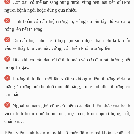
Cơn đau có thể lan sang bụng dưới, vùng bẹn, hai bên đùi khi
người bệnh ngồi hoặc đứng quá nhiều.
Tinh hoàn có dấu hiệu sưng to, vùng da bìu tấy đỏ và căng
bóng lên bất thường.
Có dấu hiệu phù nề ở bộ phận sinh dục, thậm chí là khi ấn
vào sẽ thấy khu vực này cứng, có nhiều khối u sưng lên.
Đôi khi, có cơn đau rát ở tinh hoàn và cơn đau rát thường hết
trong 1 ngày.
Lượng tinh dịch mỗi lần xuất ra không nhiều, thường ở dạng
loãng. Trường hợp bệnh ở mức độ nặng, trong tinh dịch thường có
lẫn máu.
Ngoài ra, nam giới cũng có thêm các dấu hiệu khác của bệnh
viêm tinh hoàn như buồn nôn, mệt mỏi, khó chịu ở bụng, sốt,
chán ăn…
Bệnh viêm tinh hoàn ngay khi ở mức độ nhẹ mà không chữa trị