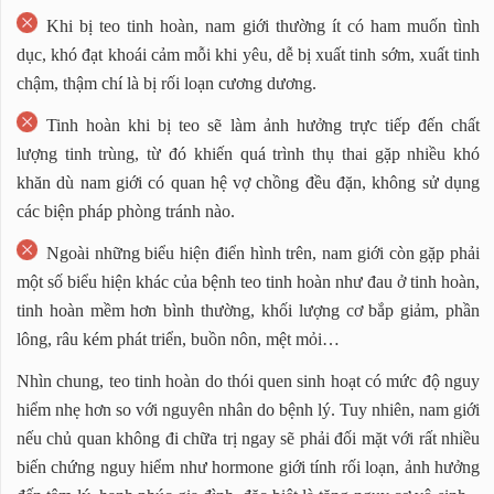
Khi bị teo tinh hoàn, nam giới thường ít có ham muốn tình
dục, khó đạt khoái cảm mỗi khi yêu, dễ bị xuất tinh sớm, xuất tinh
chậm, thậm chí là bị rối loạn cương dương.
Tinh hoàn khi bị teo sẽ làm ảnh hưởng trực tiếp đến chất
lượng tinh trùng, từ đó khiến quá trình thụ thai gặp nhiều khó
khăn dù nam giới có quan hệ vợ chồng đều đặn, không sử dụng
các biện pháp phòng tránh nào.
Ngoài những biểu hiện điển hình trên, nam giới còn gặp phải
một số biểu hiện khác của bệnh teo tinh hoàn như đau ở tinh hoàn,
tinh hoàn mềm hơn bình thường, khối lượng cơ bắp giảm, phần
lông, râu kém phát triển, buồn nôn, mệt mỏi…
Nhìn chung, teo tinh hoàn do thói quen sinh hoạt có mức độ nguy
hiểm nhẹ hơn so với nguyên nhân do bệnh lý. Tuy nhiên, nam giới
nếu chủ quan không đi chữa trị ngay sẽ phải đối mặt với rất nhiều
biến chứng nguy hiểm như hormone giới tính rối loạn, ảnh hưởng