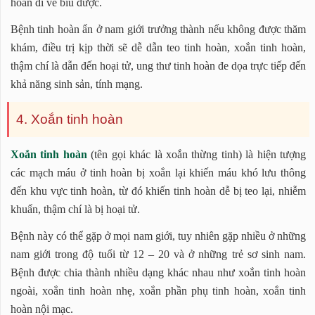
hoàn đi về bìu được.
Bệnh tinh hoàn ẩn ở nam giới trưởng thành nếu không được thăm
khám, điều trị kịp thời sẽ dễ dẫn teo tinh hoàn, xoắn tinh hoàn,
thậm chí là dẫn đến hoại tử, ung thư tinh hoàn đe dọa trực tiếp đến
khả năng sinh sản, tính mạng.
4. Xoắn tinh hoàn
Xoắn tinh hoàn
(tên gọi khác là xoắn thừng tinh) là hiện tượng
các mạch máu ở tinh hoàn bị xoắn lại khiến máu khó lưu thông
đến khu vực tinh hoàn, từ đó khiến tinh hoàn dễ bị teo lại, nhiễm
khuẩn, thậm chí là bị hoại tử.
Bệnh này có thể gặp ở mọi nam giới, tuy nhiên gặp nhiều ở những
nam giới trong độ tuổi từ 12 – 20 và ở những trẻ sơ sinh nam.
Bệnh được chia thành nhiều dạng khác nhau như xoắn tinh hoàn
ngoài, xoắn tinh hoàn nhẹ, xoắn phần phụ tinh hoàn, xoắn tinh
hoàn nội mạc.