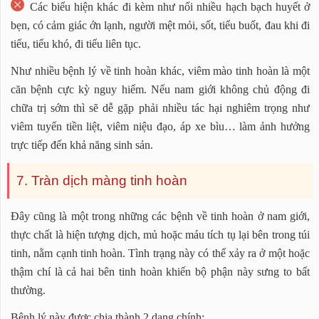
Các biểu hiện khác đi kèm như nổi nhiều hạch bạch huyết ở
bẹn, có cảm giác ớn lạnh, người mệt mỏi, sốt, tiểu buốt, đau khi đi
tiểu, tiểu khó, đi tiểu liên tục.
Như nhiều bệnh lý về tinh hoàn khác, viêm mào tinh hoàn là một
căn bệnh cực kỳ nguy hiểm. Nếu nam giới không chủ động đi
chữa trị sớm thì sẽ dễ gặp phải nhiều tác hại nghiêm trọng như
viêm tuyến tiền liệt, viêm niệu đạo, áp xe bìu… làm ảnh hưởng
trực tiếp đến khả năng sinh sản.
7. Tràn dịch màng tinh hoàn
Đây cũng là một trong những các bệnh về tinh hoàn ở nam giới,
thực chất là hiện tượng dịch, mủ hoặc máu tích tụ lại bên trong túi
tinh, nằm cạnh tinh hoàn. Tình trạng này có thể xảy ra ở một hoặc
thậm chí là cả hai bên tinh hoàn khiến bộ phận này sưng to bất
thường.
Bệnh lý này được chia thành 2 dạng chính: