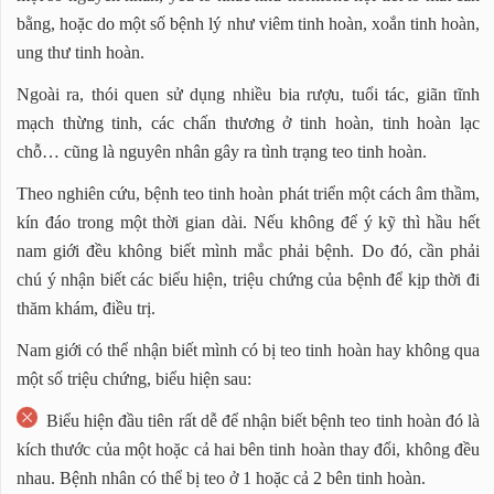
bằng, hoặc do một số bệnh lý như viêm tinh hoàn, xoắn tinh hoàn,
ung thư tinh hoàn.
Ngoài ra, thói quen sử dụng nhiều bia rượu, tuổi tác, giãn tĩnh
mạch thừng tinh, các chấn thương ở tinh hoàn, tinh hoàn lạc
chỗ… cũng là nguyên nhân gây ra tình trạng teo tinh hoàn.
Theo nghiên cứu, bệnh teo tinh hoàn phát triển một cách âm thầm,
kín đáo trong một thời gian dài. Nếu không để ý kỹ thì hầu hết
nam giới đều không biết mình mắc phải bệnh. Do đó, cần phải
chú ý nhận biết các biểu hiện, triệu chứng của bệnh để kịp thời đi
thăm khám, điều trị.
Nam giới có thể nhận biết mình có bị teo tinh hoàn hay không qua
một số triệu chứng, biểu hiện sau:
Biểu hiện đầu tiên rất dễ để nhận biết bệnh teo tinh hoàn đó là
kích thước của một hoặc cả hai bên tinh hoàn thay đổi, không đều
nhau. Bệnh nhân có thể bị teo ở 1 hoặc cả 2 bên tinh hoàn.