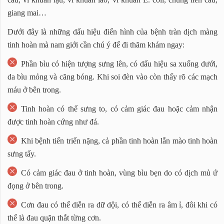
giang mai…
Dưới đây là những dấu hiệu điển hình của bệnh tràn dịch màng
tinh hoàn mà nam giới cần chú ý để đi thăm khám ngay:
Phần bìu có hiện tượng sưng lên, có dấu hiệu sa xuống dưới,
da bìu mỏng và căng bóng. Khi soi đèn vào còn thấy rõ các mạch
máu ở bên trong.
Tinh hoàn có thể sưng to, có cảm giác đau hoặc cảm nhận
được tinh hoàn cứng như đá.
Khi bệnh tiến triển nặng, cả phần tinh hoàn lẫn mào tinh hoàn
sưng tấy.
Có cảm giác đau ở tinh hoàn, vùng bìu bẹn do có dịch mủ ứ
đọng ở bên trong.
Cơn đau có thể diễn ra dữ dội, có thể diễn ra âm ỉ, đôi khi có
thể là đau quặn thắt từng cơn.