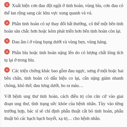
Xuất hiện cơn đau đột ngột ở tinh hoàn, vùng bìu, cơn đau có
thể lan rộng sang các khu vực xung quanh và vú.
Phần tinh hoàn có sự thay đổi bất thường, có thể một bên tinh
hoàn săn chắc hơn hoặc kém phát triển hơn bên tinh hoàn còn lại.
Đau âm ỉ ở vùng bụng dưới và vùng bẹn, vùng háng.
Phần bìu hoặc tinh hoàn nặng lên do có lượng chất lỏng tích
tụ lại ở trong bìu.
Các triệu chứng khác bao gồm đau ngực, sưng ở một hoặc hai
bên chân, tinh hoàn có dấu hiệu co lại, cân nặng giảm nhanh
chóng, khó thở, đau lưng dưới, ho ra máu…
Với bệnh ung thư tinh hoàn, cách điều trị còn căn cứ vào giai
đoạn ung thư, tình trạng sức khỏe của bệnh nhân. Tùy vào từng
trường hợp, bác sĩ sẽ chỉ định phẫu thuật cắt bỏ tinh hoàn, phẫu
thuật bỏ các hạch bạch huyết, xạ trị… cho bệnh nhân.