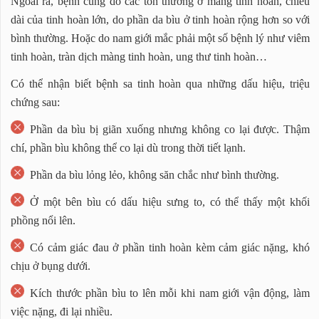
Ngoài ra, bệnh cũng do các tổn thương ở màng tinh hoàn, chiều
dài của tinh hoàn lớn, do phần da bìu ở tinh hoàn rộng hơn so với
bình thường. Hoặc do nam giới mắc phải một số bệnh lý như viêm
tinh hoàn, tràn dịch màng tinh hoàn, ung thư tinh hoàn…
Có thể nhận biết bệnh sa tinh hoàn qua những dấu hiệu, triệu
chứng sau:
Phần da bìu bị giãn xuống nhưng không co lại được. Thậm
chí, phần bìu không thể co lại dù trong thời tiết lạnh.
Phần da bìu lỏng lẻo, không săn chắc như bình thường.
Ở một bên bìu có dấu hiệu sưng to, có thể thấy một khối
phồng nổi lên.
Có cảm giác đau ở phần tinh hoàn kèm cảm giác nặng, khó
chịu ở bụng dưới.
Kích thước phần bìu to lên mỗi khi nam giới vận động, làm
việc nặng, đi lại nhiều.