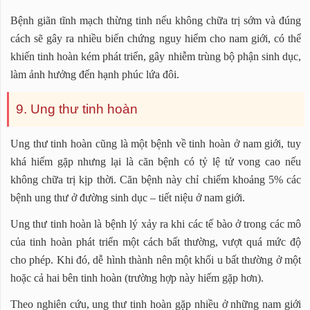
Bệnh giãn tĩnh mạch thừng tinh nếu không chữa trị sớm và đúng
cách sẽ gây ra nhiều biến chứng nguy hiểm cho nam giới, có thể
khiến tinh hoàn kém phát triển, gây nhiễm trùng bộ phận sinh dục,
làm ảnh hưởng đến hạnh phúc lứa đôi.
9. Ung thư tinh hoàn
Ung thư tinh hoàn cũng là một bệnh về tinh hoàn ở nam giới, tuy
khá hiếm gặp nhưng lại là căn bệnh có tỷ lệ tử vong cao nếu
không chữa trị kịp thời. Căn bệnh này chỉ chiếm khoảng 5% các
bệnh ung thư ở đường sinh dục – tiết niệu ở nam giới.
Ung thư tinh hoàn là bệnh lý xảy ra khi các tế bào ở trong các mô
của tinh hoàn phát triển một cách bất thường, vượt quá mức độ
cho phép. Khi đó, dễ hình thành nên một khối u bất thường ở một
hoặc cả hai bên tinh hoàn (trường hợp này hiếm gặp hơn).
Theo nghiên cứu, ung thư tinh hoàn gặp nhiều ở những nam giới