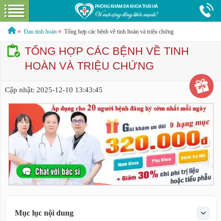
Điệ
n
t
h
Hotline:
0379544317
Bác sĩ tư vấn miễn phí
oại
Đau tinh hoàn
Tổng hợp các bệnh về tinh hoàn và triệu chứng
TỔNG HỢP CÁC BỆNH VỀ TINH
HOÀN VÀ TRIỆU CHỨNG
GIỚI THIỆU VỀ PHÒNG KHÁM
Cập nhật:
2025-12-10 13:43:45
GIỚI THIỆU
CƠ SỞ VẬT CHẤT
GÓI DỊCH VỤ
NAM KHOA
HƯỚNG DẪN VÀ CHI PHÍ
ĐẶT LỊCH HẸN KHÁM
LIÊN HỆ
BỆNH XÃ HỘI
Mục lục nội dung