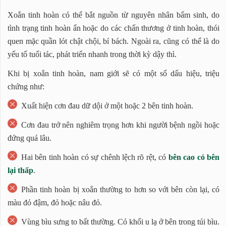
Xoắn tinh hoàn có thể bắt nguồn từ nguyên nhân bẩm sinh, do
tình trạng tinh hoàn ẩn hoặc do các chấn thương ở tinh hoàn, thói
quen mặc quần lót chật chội, bí bách. Ngoài ra, cũng có thể là do
yếu tố tuổi tác, phát triển nhanh trong thời kỳ dậy thì.
Khi bị xoắn tinh hoàn, nam giới sẽ có một số dấu hiệu, triệu
chứng như:
Xuất hiện cơn đau dữ dội ở một hoặc 2 bên tinh hoàn.
Cơn đau trở nên nghiêm trọng hơn khi người bệnh ngồi hoặc
đứng quá lâu.
Hai bên tinh hoàn có sự chênh lệch rõ rệt, có
bên cao có bên
lại thấp
.
Phần tinh hoàn bị xoắn thường to hơn so với bên còn lại, có
màu đỏ đậm, đỏ hoặc nâu đỏ.
Vùng bìu sưng to bất thường. Có khối u lạ ở bên trong túi bìu.