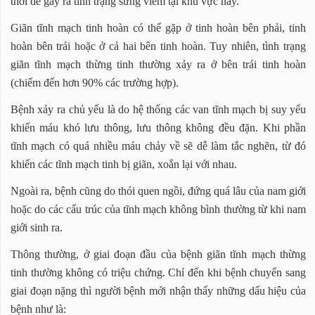
thời dễ gây ra tình trạng sưng viêm tại khu vực này.
Giãn tĩnh mạch tinh hoàn có thể gặp ở tinh hoàn bên phải, tinh
hoàn bên trái hoặc ở cả hai bên tinh hoàn. Tuy nhiên, tình trạng
giãn tĩnh mạch thừng tinh thường xảy ra ở bên trái tinh hoàn
(chiếm đến hơn 90% các trường hợp).
Bệnh xảy ra chủ yếu là do hệ thống các van tĩnh mạch bị suy yếu
khiến máu khó lưu thông, lưu thông không đều đặn. Khi phần
tĩnh mạch có quá nhiều máu chảy về sẽ dễ làm tắc nghẽn, từ đó
khiến các tĩnh mạch tinh bị giãn, xoắn lại với nhau.
Ngoài ra, bệnh cũng do thói quen ngồi, đứng quá lâu của nam giới
hoặc do các cấu trúc của tĩnh mạch không bình thường từ khi nam
giới sinh ra.
Thông thường, ở giai đoạn đầu của bệnh giãn tĩnh mạch thừng
tinh thường không có triệu chứng. Chỉ đến khi bệnh chuyển sang
giai đoạn nặng thì người bệnh mới nhận thấy những dấu hiệu của
bệnh như là: