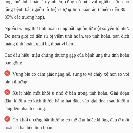
ung thư tinh hoàn. Tuy nhiên, cũng có một vài nghiên cứu cho
rằng bệnh bắt nguồn từ hiện tượng tinh hoàn ẩn (chiếm đến 80 –
85% các trường hợp).
Ngoài ra, ung thư tinh hoàn cũng bắt nguồn từ một số yếu tố như:
Do nam giới có tiền sử bị viêm tinh hoàn, teo tinh hoàn, tràn dịch
màng tinh hoàn, quai bị, thoát vị bẹn…
Các dấu hiệu, triệu chứng thường gặp của bệnh ung thư tinh hoàn
bao gồm:
Vùng bìu có cảm giác nặng nề, sưng to và chảy xệ hơn so với
bình thường.
Xuất hiện một khối u nhỏ ở bên trong tinh hoàn. Giai đoạn
đầu, khối u có kích thước bằng hạt đậu, vào giai đoạn sau khối u
tăng lên nhanh chóng.
Có khối u cứng bất thường có thể đau hoặc không đau ở một
hoặc cả hai bên tinh hoàn.