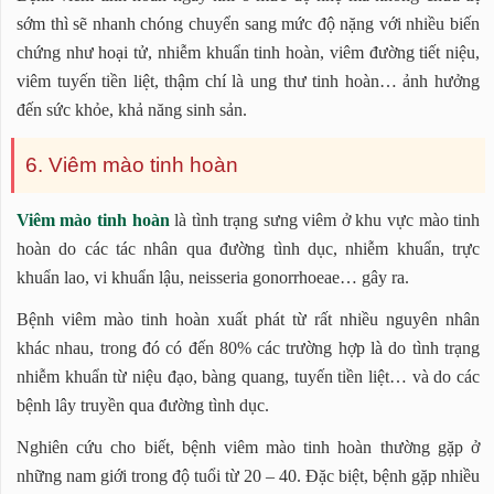
sớm thì sẽ nhanh chóng chuyển sang mức độ nặng với nhiều biến
chứng như hoại tử, nhiễm khuẩn tinh hoàn, viêm đường tiết niệu,
viêm tuyến tiền liệt, thậm chí là ung thư tinh hoàn… ảnh hưởng
đến sức khỏe, khả năng sinh sản.
6. Viêm mào tinh hoàn
Viêm mào tinh hoàn
là tình trạng sưng viêm ở khu vực mào tinh
hoàn do các tác nhân qua đường tình dục, nhiễm khuẩn, trực
khuẩn lao, vi khuẩn lậu, neisseria gonorrhoeae… gây ra.
Bệnh viêm mào tinh hoàn xuất phát từ rất nhiều nguyên nhân
khác nhau, trong đó có đến 80% các trường hợp là do tình trạng
nhiễm khuẩn từ niệu đạo, bàng quang, tuyến tiền liệt… và do các
bệnh lây truyền qua đường tình dục.
Nghiên cứu cho biết, bệnh viêm mào tinh hoàn thường gặp ở
những nam giới trong độ tuổi từ 20 – 40. Đặc biệt, bệnh gặp nhiều