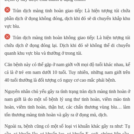
Tràn dịch màng tinh hoàn giao tiếp: Là hiện tượng túi chứa
phần dịch ứ đọng không đóng, dịch khi đó sẽ di chuyển khắp khu
vực bìu.
Tràn dịch màng tinh hoàn không giao tiếp: Là hiện tượng túi
chứa dịch ứ đọng đóng lại. Dịch khi đó sẽ không thể di chuyển
quanh khu vực bìu và thường ở trong túi.
Căn bệnh này có thể gặp ở nam giới với mọi độ tuổi khác nhau, kể
cả là ở trẻ em nam dưới 10 tuổi. Tuy nhiên, những nam giới trên
40 tuổi thường là đối tượng có nguy cơ cao mắc phải bệnh.
Nguyên nhân chủ yếu gây ra tình trạng tràn dịch màng tinh hoàn ở
nam giới là do một số bệnh lý ung thư tinh hoàn, viêm mào tinh
hoàn, viêm tinh hoàn, thận hư, các chấn thương vùng bìu… làm
tổn thương màng tinh hoàn và gây ra ứ đọng mủ, dịch.
Ngoài ra, bệnh cũng có một số loại vi khuẩn khác gây ra như: Tụ
cầu, vi khuẩn lậu, vi khuẩn lao, vi khuẩn E. coli, chủng liên cầu,