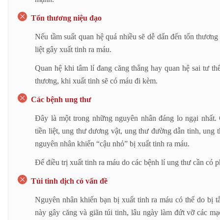
Tổn thương niệu đạo
Nếu tầm suất quan hệ quá nhiều sẽ dễ dấn đến tổn thương ni
liệt gây xuất tinh ra máu.
Quan hệ khi tâm lí đang căng thẳng hay quan hệ sai tư th
thương, khi xuất tinh sẽ có máu đi kèm.
Các bệnh ung thư
Đây là một trong những nguyên nhân đáng lo ngại nhất.
tiền liệt, ung thư dương vật, ung thư đường dẫn tinh, ung
nguyên nhân khiến “cậu nhỏ” bị xuất tinh ra máu.
Để điều trị xuất tinh ra máu do các bệnh lí ung thư cần có p
Túi tinh dịch có vấn đề
Nguyên nhân khiến bạn bị xuất tinh ra máu có thể do bị tắc
này gây căng và giãn túi tinh, lâu ngày làm đứt vỡ các m