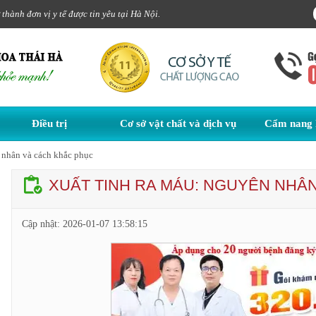
hành đơn vị y tế được tin yêu tại Hà Nội.
Điều trị
Cơ sở vật chất và dịch vụ
Cẩm nang 
 nhân và cách khắc phục
XUẤT TINH RA MÁU: NGUYÊN NHÂ
Cập nhật:
2026-01-07 13:58:15