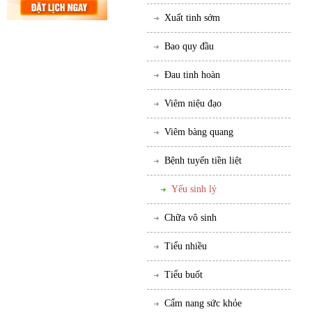
Xuất tinh sớm
Bao quy đầu
Đau tinh hoàn
Viêm niệu đạo
Viêm bàng quang
Bệnh tuyến tiền liệt
Yếu sinh lý
Chữa vô sinh
Tiểu nhiều
Tiểu buốt
Cẩm nang sức khỏe