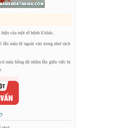
 hiện của một số bệnh lí khác.
có lẫn máu từ ngoài vào trong như rách
u có màu hồng đã nhầm lẫn giữa việc bị
u.
?
ể như: