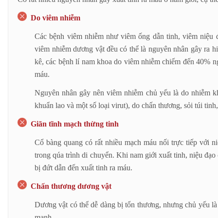
Do viêm nhiễm
Các bệnh viêm nhiễm như viêm ống dẫn tinh, viêm niệu đạo
viêm nhiễm dương vật đều có thể là nguyên nhân gây ra hi
kê, các bệnh lí nam khoa do viêm nhiễm chiếm đến 40% ng
máu.
Nguyên nhân gây nên viêm nhiễm chủ yếu là do nhiễm khu
khuẩn lao và một số loại virut), do chấn thương, sỏi túi tinh
Giãn tĩnh mạch thừng tinh
Cổ bàng quang có rất nhiều mạch máu nối trực tiếp với ni
trong qúa trình di chuyển. Khi nam giới xuất tinh, niệu đạ
bị đứt dẫn đến xuất tinh ra máu.
Chấn thương dương vật
Dương vật có thể dễ dàng bị tổn thương, nhưng chủ yếu là
mạnh.