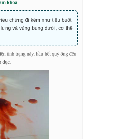
am khoa
.
triệu chứng đi kèm như tiểu buốt,
t lưng và vùng bụng dưới, cơ thể
hiện tình trạng này, hầu hết quý ông đều
h dục.