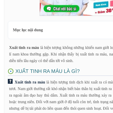
Mục lục nội dung
Xuất tinh ra máu là gì?
Xuất tinh ra máu
là hiện tượng không những khiến nam giới l
Máu chảy khi xuất tinh từ đâu?
lí nam khoa thường gặp. Khi nhận thấy bị xuất tinh ra máu, n
Nguyên nhân gây xuất tinh ra máu?
diễn tiến lâu ngày có thể dẫn tới vô sinh.
Cần làm gì khi bị xuất tinh ra máu?
XUẤT TINH RA MÁU LÀ GÌ?
Xuất tinh ra máu
là hiện tượng tinh dịch khi xuất ra có m
tươi. Nam giới thường rất khó nhận biết bản thân bị xuất tinh ra
ra ngoài âm đạo hay thủ dâm. Xuất tinh ra máu thường xảy ra 
hoặc trung niên. Đối với nam giới ở độ tuổi còn trẻ, tình trạng
nhưng dễ bị tái phát do liên quan đến thói quen sinh hoạt. Đối vớ