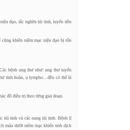
ệu đạo, tắc nghẽn túi tinh, tuyến tiền
ế cũng khiến niêm mạc niệu đạo bị tổn
 Các bệnh ung thư như: ung thư tuyến
 thư tinh hoàn, u lympho…đều có thể là
hác đồ điều trị theo từng giai đoạn.
 túi tinh và các nang túi tinh. Bệnh lí
ạch máu dưới niêm mạc khiến tinh dịch