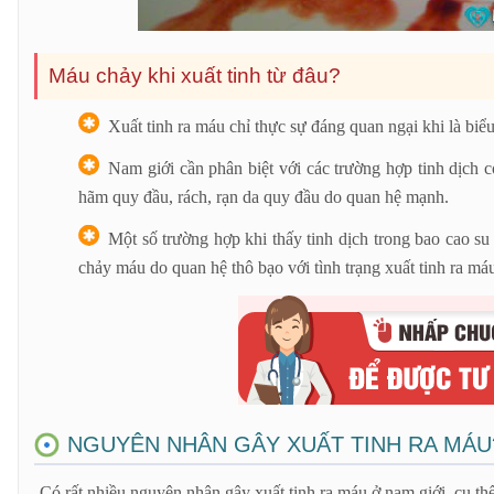
Máu chảy khi xuất tinh từ đâu?
Xuất tinh ra máu chỉ thực sự đáng quan ngại khi là biểu
Nam giới cần phân biệt với các trường hợp tinh dịch 
hãm quy đầu, rách, rạn da quy đầu do quan hệ mạnh.
Một số trường hợp khi thấy tinh dịch trong bao cao s
chảy máu do quan hệ thô bạo với tình trạng xuất tinh ra má
NGUYÊN NHÂN GÂY XUẤT TINH RA MÁU
Có rất nhiều nguyên nhân gây xuất tinh ra máu ở nam giới, cụ th