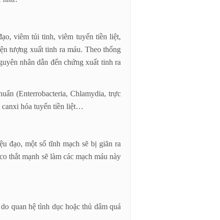
, viêm túi tinh, viêm tuyến tiền liệt,
ện tượng xuất tinh ra máu. Theo thống
uyên nhân dẫn đến chứng xuất tinh ra
ẩn (Enterrobacteria, Chlamydia, trực
, canxi hóa tuyến tiền liệt…
ệu đạo, một số tĩnh mạch sẽ bị giãn ra
o co thắt mạnh sẽ làm các mạch máu này
 do quan hệ tình dục hoặc thủ dâm quá