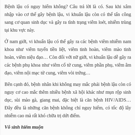
Bệnh lậu có nguy hiểm không? Câu trả lời là có. Sau khi xâm
nhập vào cơ thể gây bệnh lậu, vi khuẩn lậu còn có thể tấn công
sang cơ quan sinh dục và gây ra tình trạng viêm loét, nhiễm trùng
tại khu vực này.
Ở nam giới, vi khuẩn lậu có thể gây ra các bệnh viêm nhiễm nam
khoa như viêm tuyến tiền liệt, viêm tinh hoàn, viêm mào tinh
hoàn, viêm niệu đạo… Còn đối với nữ giới, vi khuẩn lậu dễ gây ra
các bệnh phụ khoa như viêm cổ tử cung, viêm phần phụ, viêm âm
đạo, viêm nội mạc tử cung, viêm vòi trứng…
Bên cạnh đó, bệnh nhân khi không may mắc phải bệnh lậu còn có
nguy cơ cao mắc thêm nhiều bệnh xã hội khác như mụn rộp sinh
dục, sùi mào gà, giang mai, đặc biệt là căn bệnh HIV/AIDS…
Đây đều là những căn bệnh không chỉ nguy hiểm, có tốc độ lây
nhiễm cao mà rất khó chữa trị dứt điểm.
Vô sinh hiếm muộn