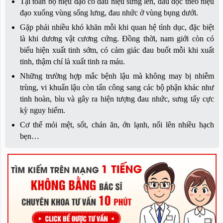
Tại toàn bộ niệu đạo có dấu hiệu sưng lên, đau dọc theo niệu
đạo xuống vùng sống lưng, đau nhức ở vùng bụng dưới.
Gặp phải nhiều khó khăn mỗi khi quan hệ tình dục, đặc biệt
là khi dương vật cương cứng. Đồng thời, nam giới còn có
biểu hiện xuất tinh sớm, có cảm giác đau buốt mỗi khi xuất
tinh, thậm chí là xuất tinh ra máu.
Những trường hợp mắc bệnh lậu mà không may bị nhiễm
trùng, vi khuẩn lậu còn tấn công sang các bộ phận khác như
tinh hoàn, bìu và gây ra hiện tượng đau nhức, sưng tấy cực
kỳ nguy hiểm.
Cơ thể mỏi mệt, sốt, chán ăn, ớn lạnh, nổi lên nhiều hạch
bẹn…