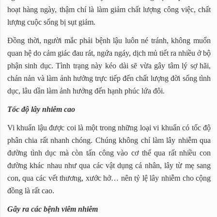
hoạt hàng ngày, thậm chí là làm giảm chất lượng công việc, chất
lượng cuộc sống bị sụt giảm.
Đồng thời, người mắc phải bệnh lậu luôn né tránh, không muốn
quan hệ do cảm giác đau rát, ngứa ngáy, dịch mủ tiết ra nhiều ở bộ
phận sinh dục. Tình trạng này kéo dài sẽ vừa gây tâm lý sợ hãi,
chán nản và làm ảnh hưởng trực tiếp đến chất lượng đời sống tình
dục, lâu dần làm ảnh hưởng đến hạnh phúc lứa đôi.
Tốc độ lây nhiễm cao
Vi khuẩn lậu được coi là một trong những loại vi khuẩn có tốc độ
phân chia rất nhanh chóng. Chúng không chỉ làm lây nhiễm qua
đường tình dục mà còn tấn công vào cơ thể qua rất nhiều con
đường khác nhau như qua các vật dụng cá nhân, lây từ mẹ sang
con, qua các vết thương, xước hở… nên tỷ lệ lây nhiễm cho cộng
đồng là rất cao.
Gây ra các bệnh viêm nhiễm