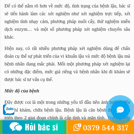
Để có thể nắm rõ hơn về mức độ, tình trạng của bệnh lậu, bác sĩ
sẽ tiến hành làm các xét nghiệm như xét nghiệm trực tiếp, xét
nghiệm tính nhạy cảm, phương pháp nuôi cấy, thử nghiệm miễn
dịch enzym… và một số phương pháp xét nghiệm chuyên sâu
khác.
Hiện nay, có rất nhiều phương pháp xét nghiệm dùng để chẩn
đoán cụ thể sự phát triển của vi khuẩn lậu và mức độ bệnh lậu mà
bệnh nhân đang mắc phải. Mỗi một phương pháp xét nghiệm lại
có những đặc điểm, mức giá riêng và bệnh nhân khi đi khám sẽ
được bác sĩ tư vấn cụ thể.
Mức độ của bệnh
Đây được coi là một trong những yếu tố đầu tiên ảnh hưởng đến
chi phí khám, chữa bệnh lậu. Bệnh lậu là căn bệnh thường tiến
triển theo 2 giai đoạn chính là cấp tính và mãn tính. Trường hợp
bệnh ở mức độ nhẹ, chưa tiến triển nặng thì việc điều trị sẽ diễn ra
đơn giản, nhanh chóng hơn và chi phí cũng ít hơn.