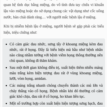
quan hệ tình dục bằng miệng, do vô tình đưa tay chứa vi khuẩn
lậu vào miệng hoặc do sử dụng chung các vật dụng như cốc uống
nước, bàn chải đánh răng… với người mắc bệnh lậu ở miệng.
Khi bị nhiễm bệnh lậu ở miệng, người bệnh sẽ gặp phải các biểu
hiện, triệu chứng như:
Có cảm giác đau nhức, sưng tấy ở khoang miệng kèm đau
nhức, rát ở họng. Đây là biểu hiện mà hầu như bệnh nhân
nào cũng nhầm tưởng với bệnh viêm họng thông thường nên
chủ quan, không đi thăm khám.
Sau một thời gian không điều trị, xuất hiện thêm nhiều mảng
màu trắng kèm hiện tượng đau rát ở vùng khoang miệng,
lưỡi, vòm họng, amidan.
Các mảng trắng nhanh chóng chuyển thành các mủ lớn và
chảy thẳng vào cổ họng. Bệnh nhân khi đó thường có cảm
giác khó chịu, đau rát ở cổ họng, ho khan liên tục.
Một số trường hợp còn xuất hiện hiện tượng sưng hạch, đau