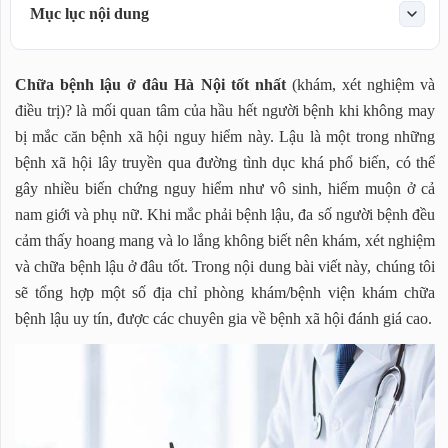
Mục lục nội dung
Bệnh lậu là gì?
Chữa bệnh lậu ở đâu Hà Nội tốt nhất
(khám, xét nghiệm và
Triệu chứng bệnh lậu
điều trị)? là mối quan tâm của hầu hết người bệnh khi không may
Bệnh lậu có nguy hiểm không?
bị mắc căn bệnh xã hội nguy hiểm này. Lậu là một trong những
Khám, xét nghiệm và điều trị bệnh lậu ở đâu tốt nhất Hà
bệnh xã hội lây truyền qua đường tình dục khá phổ biến, có thể
Nội
gây nhiều biến chứng nguy hiểm như vô sinh, hiếm muộn ở cả
1. Chữa bệnh lậu ở đâu? Phòng khám Thái Hà
nam giới và phụ nữ. Khi mắc phải bệnh lậu, đa số người bệnh đều
2. Khám bệnh lậu ở đâu? Bệnh viện Da liễu Trung
cảm thấy hoang mang và lo lắng không biết nên khám, xét nghiệm
Ương
và chữa bệnh lậu ở đâu tốt. Trong nội dung bài viết này, chúng tôi
3. Chữa bệnh lậu ở Hà Nội - Bệnh viện Đại học Y Hà
sẽ tổng hợp một số địa chỉ phòng khám/bệnh viện khám chữa
Nội
bệnh lậu uy tín, được các chuyên gia về bệnh xã hội đánh giá cao.
4. Điều trị bệnh lậu ở đâu? Bệnh viện Trung Ương
quân đội 108
5. Khám bệnh lậu tại bệnh viện Bạch Mai
6. Xét nghiệm bệnh lậu ở đâu? bệnh viện Da liễu Hà
Nội