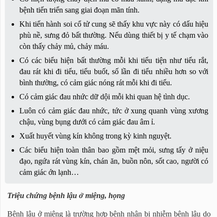
bệnh tiến triển sang giai đoạn mãn tính.
Khi tiến hành soi cổ tử cung sẽ thấy khu vực này có dấu hiệu
phù nề, sưng đỏ bất thường. Nếu dùng thiết bị y tế chạm vào
còn thấy chảy mủ, chảy máu.
Có các biểu hiện bất thường mỗi khi tiểu tiện như tiểu rắt,
đau rát khi đi tiểu, tiểu buốt, số lần đi tiểu nhiều hơn so với
bình thường, có cảm giác nóng rát mỗi khi đi tiểu.
Có cảm giác đau nhức dữ dội mỗi khi quan hệ tình dục.
Luôn có cảm giác đau nhức, tức ở xung quanh vùng xương
chậu, vùng bụng dưới có cảm giác đau âm ỉ.
Xuất huyết vùng kín không trong kỳ kinh nguyệt.
Các biểu hiện toàn thân bao gồm mệt mỏi, sưng tấy ở niệu
đạo, ngứa rát vùng kín, chán ăn, buồn nôn, sốt cao, người có
cảm giác ớn lạnh…
Triệu chứng bệnh lậu ở miệng, họng
Bệnh lậu ở miệng là trường hợp bệnh nhân bị nhiễm bệnh lậu do