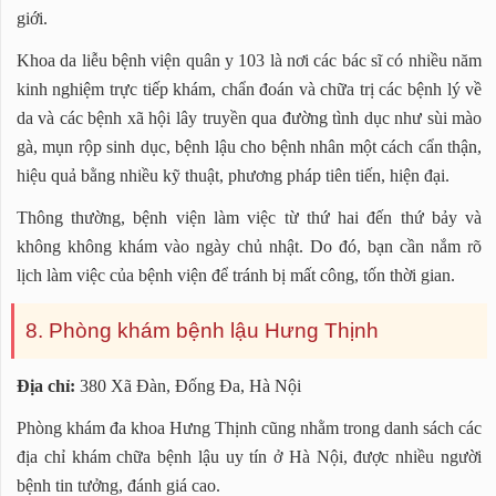
giới.
Khoa da liễu bệnh viện quân y 103 là nơi các bác sĩ có nhiều năm
kinh nghiệm trực tiếp khám, chẩn đoán và chữa trị các bệnh lý về
da và các bệnh xã hội lây truyền qua đường tình dục như sùi mào
gà, mụn rộp sinh dục, bệnh lậu cho bệnh nhân một cách cẩn thận,
hiệu quả bằng nhiều kỹ thuật, phương pháp tiên tiến, hiện đại.
Thông thường, bệnh viện làm việc từ thứ hai đến thứ bảy và
không không khám vào ngày chủ nhật. Do đó, bạn cần nắm rõ
lịch làm việc của bệnh viện để tránh bị mất công, tốn thời gian.
8. Phòng khám bệnh lậu Hưng Thịnh
Địa chỉ:
380 Xã Đàn, Đống Đa, Hà Nội
Phòng khám đa khoa Hưng Thịnh cũng nhằm trong danh sách các
địa chỉ khám chữa bệnh lậu uy tín ở Hà Nội, được nhiều người
bệnh tin tưởng, đánh giá cao.