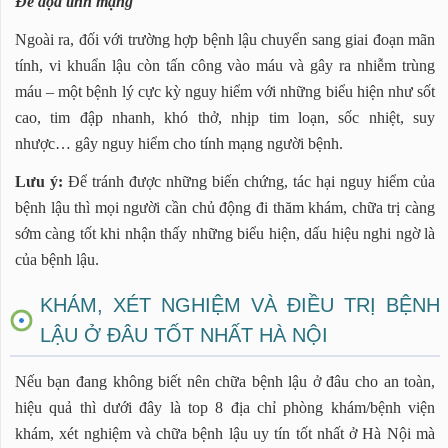
Đe dọa tính mạng
Ngoài ra, đối với trường hợp bệnh lậu chuyển sang giai đoạn mãn
tính, vi khuẩn lậu còn tấn công vào máu và gây ra nhiễm trùng
máu – một bệnh lý cực kỳ nguy hiểm với những biểu hiện như sốt
cao, tim đập nhanh, khó thở, nhịp tim loạn, sốc nhiệt, suy
nhược… gây nguy hiểm cho tính mạng người bệnh.
Lưu ý:
Để tránh được những biến chứng, tác hại nguy hiểm của
bệnh lậu thì mọi người cần chủ động đi thăm khám, chữa trị càng
sớm càng tốt khi nhận thấy những biểu hiện, dấu hiệu nghi ngờ là
của bệnh lậu.
KHÁM, XÉT NGHIỆM VÀ ĐIỀU TRỊ BỆNH
LẬU Ở ĐÂU TỐT NHẤT HÀ NỘI
Nếu bạn đang không biết nên chữa bệnh lậu ở đâu cho an toàn,
hiệu quả thì dưới đây là top 8 địa chỉ phòng khám/bệnh viện
khám, xét nghiệm và chữa bệnh lậu uy tín tốt nhất ở Hà Nội mà