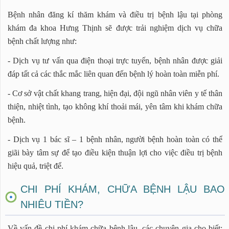
Bệnh nhân đăng kí thăm khám và điều trị bệnh lậu tại phòng
khám đa khoa Hưng Thịnh sẽ được trải nghiệm dịch vụ chữa
bệnh chất lượng như:
- Dịch vụ tư vấn qua điện thoại trực tuyến, bệnh nhân được giải
đáp tất cả các thắc mắc liên quan đến bệnh lý hoàn toàn miễn phí.
- Cơ sở vật chất khang trang, hiện đại, đội ngũ nhân viên y tế thân
thiện, nhiệt tình, tạo không khí thoải mái, yên tâm khi khám chữa
bệnh.
- Dịch vụ 1 bác sĩ – 1 bệnh nhân, người bệnh hoàn toàn có thể
giãi bày tâm sự để tạo điều kiện thuận lợi cho việc điều trị bệnh
hiệu quả, triệt để.
CHI PHÍ KHÁM, CHỮA BỆNH LẬU BAO
NHIÊU TIỀN?
Về vấn đề chi phí khám chữa bệnh lậu, các chuyên gia cho biết: