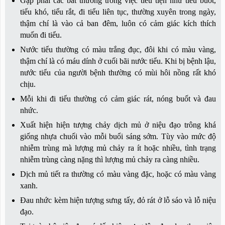
Gặp phải các bất thường trong việc tiểu tiện như tiểu buốt,
tiểu khó, tiểu rắt, đi tiểu liên tục, thường xuyên trong ngày,
thậm chí là vào cả ban đêm, luôn có cảm giác kích thích
muốn đi tiểu.
Nước tiểu thường có màu trắng đục, đôi khi có màu vàng,
thậm chí là có máu dính ở cuối bãi nước tiểu. Khi bị bệnh lậu,
nước tiểu của người bệnh thường có mùi hôi nồng rất khó
chịu.
Mỗi khi đi tiểu thường có cảm giác rát, nóng buốt và đau
nhức.
Xuất hiện hiện tượng chảy dịch mủ ở niệu đạo trông khá
giống nhựa chuối vào mỗi buổi sáng sớm. Tùy vào mức độ
nhiễm trùng mà lượng mủ chảy ra ít hoặc nhiều, tình trạng
nhiễm trùng càng nặng thì lượng mủ chảy ra càng nhiều.
Dịch mủ tiết ra thường có màu vàng đặc, hoặc có màu vàng
xanh.
Đau nhức kèm hiện tượng sưng tấy, đỏ rát ở lỗ sáo và lỗ niệu
đạo.