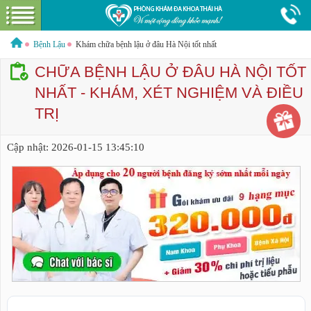
Đi
ệ
n
t
h
o
Hotline:
0379544317
Bác sĩ tư vấn miễn phí
ại
Bệnh Lậu
Khám chữa bệnh lậu ở đâu Hà Nội tốt nhất
CHỮA BỆNH LẬU Ở ĐÂU HÀ NỘI TỐT
NHẤT - KHÁM, XÉT NGHIỆM VÀ ĐIỀU
TRỊ
GIỚI THIỆU VỀ PHÒNG KHÁM
GIỚI THIỆU
CƠ SỞ VẬT CHẤT
Cập nhật:
2026-01-15 13:45:10
GÓI DỊCH VỤ
NAM KHOA
HƯỚNG DẪN VÀ CHI PHÍ
ĐẶT LỊCH HẸN KHÁM
LIÊN HỆ
BỆNH XÃ HỘI