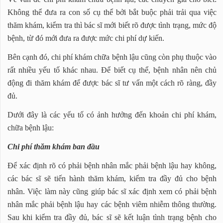
Không thể đưa ra con số cụ thể bởi bắt buộc phải trải qua việc
thăm khám, kiểm tra thì bác sĩ mới biết rõ được tình trạng, mức độ
bệnh, từ đó mới đưa ra được mức chi phí dự kiến.
Bên cạnh đó, chi phí khám chữa bệnh lậu cũng còn phụ thuộc vào
rất nhiều yếu tố khác nhau. Để biết cụ thể, bệnh nhân nên chủ
động đi thăm khám để được bác sĩ tư vấn một cách rõ ràng, đầy
đủ.
Dưới đây là các yếu tố có ảnh hưởng đến khoản chi phí khám,
chữa bệnh lậu:
Chi phí thăm khám ban đầu
Để xác định rõ có phải bệnh nhân mắc phải bệnh lậu hay không,
các bác sĩ sẽ tiến hành thăm khám, kiểm tra đầy đủ cho bệnh
nhân. Việc làm này cũng giúp bác sĩ xác định xem có phải bệnh
nhân mắc phải bệnh lậu hay các bệnh viêm nhiễm thông thường.
Sau khi kiểm tra đầy đủ, bác sĩ sẽ kết luận tình trạng bệnh cho