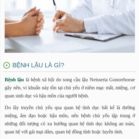
7. Bệnh lậu chữa ở đâu? bệnh viện Bệnh viên quân y
103
8. Phòng khám bệnh lậu Hưng Thịnh
Chi phí khám, chữa bệnh lậu bao nhiêu tiền?
BỆNH LẬU LÀ GÌ?
Bệnh lậu
là bệnh xã hội do song cầu lậu Neisseria Gonorrhoeae
gây nên, vi khuẩn này tồn tại chủ yếu ở niêm mạc mắt, miệng, cơ
quan sinh dục và hậu môn của người bệnh.
Do lây truyền chủ yếu qua quan hệ tình dục bất kể là đường
miệng, âm đạo hoặc hậu môn, nên bệnh chủ yếu tập trung ở
những đối tượng có xu hướng quan hệ tình dục không an toàn,
quan hệ với gái mại dâm, quan hệ đồng tính hoặc luyến tính.