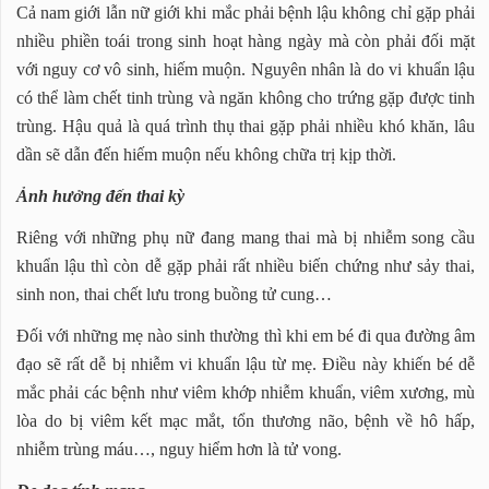
Cả nam giới lẫn nữ giới khi mắc phải bệnh lậu không chỉ gặp phải
nhiều phiền toái trong sinh hoạt hàng ngày mà còn phải đối mặt
với nguy cơ vô sinh, hiếm muộn. Nguyên nhân là do vi khuẩn lậu
có thể làm chết tinh trùng và ngăn không cho trứng gặp được tinh
trùng. Hậu quả là quá trình thụ thai gặp phải nhiều khó khăn, lâu
dần sẽ dẫn đến hiếm muộn nếu không chữa trị kịp thời.
Ảnh hưởng đến thai kỳ
Riêng với những phụ nữ đang mang thai mà bị nhiễm song cầu
khuẩn lậu thì còn dễ gặp phải rất nhiều biến chứng như sảy thai,
sinh non, thai chết lưu trong buồng tử cung…
Đối với những mẹ nào sinh thường thì khi em bé đi qua đường âm
đạo sẽ rất dễ bị nhiễm vi khuẩn lậu từ mẹ. Điều này khiến bé dễ
mắc phải các bệnh như viêm khớp nhiễm khuẩn, viêm xương, mù
lòa do bị viêm kết mạc mắt, tổn thương não, bệnh về hô hấp,
nhiễm trùng máu…, nguy hiểm hơn là tử vong.