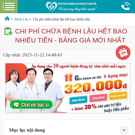
Điện
Hotline:
0379544317
Bác sĩ tư vấn miễn phí
thoại
Bệnh Lậu
Chi phí chữa bệnh lậu hết bao nhiêu tiền
CHI PHÍ CHỮA BỆNH LẬU HẾT BAO
NHIÊU TIỀN - BẢNG GIÁ MỚI NHẤT
GIỚI THIỆU VỀ PHÒNG KHÁM
Cập nhật:
2025-11-22 14:48:43
GIỚI THIỆU
CƠ SỞ VẬT CHẤT
GÓI DỊCH VỤ
NAM KHOA
HƯỚNG DẪN VÀ CHI PHÍ
ĐẶT LỊCH HẸN KHÁM
LIÊN HỆ
BỆNH XÃ HỘI
Mục lục nội dung