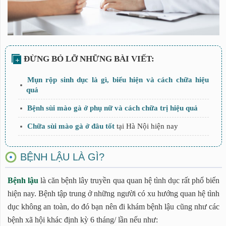
Mụn rộp sinh dục là gì, biểu hiện và cách chữa hiệu
quả
Bệnh sùi mào gà ở phụ nữ và cách chữa trị hiệu quả
Chữa sùi mào gà ở đâu tốt
tại Hà Nội hiện nay
BỆNH LẬU LÀ GÌ?
Bệnh lậu
là căn bệnh lây truyền qua quan hệ tình dục rất phổ biến
hiện nay. Bệnh tập trung ở những người có xu hướng quan hệ tình
dục không an toàn, do đó bạn nên đi khám bệnh lậu cũng như các
bệnh xã hội khác định kỳ 6 tháng/ lần nếu như: