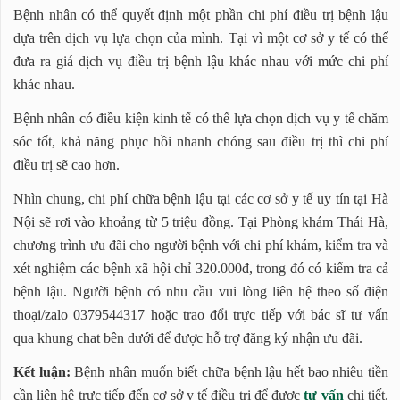
Bệnh nhân có thể quyết định một phần chi phí điều trị bệnh lậu
dựa trên dịch vụ lựa chọn của mình. Tại vì một cơ sở y tế có thể
đưa ra giá dịch vụ điều trị bệnh lậu khác nhau với mức chi phí
khác nhau.
Bệnh nhân có điều kiện kinh tế có thể lựa chọn dịch vụ y tế chăm
sóc tốt, khả năng phục hồi nhanh chóng sau điều trị thì chi phí
điều trị sẽ cao hơn.
Nhìn chung, chi phí chữa bệnh lậu tại các cơ sở y tế uy tín tại Hà
Nội sẽ rơi vào khoảng từ 5 triệu đồng. Tại Phòng khám Thái Hà,
chương trình ưu đãi cho người bệnh với chi phí khám, kiểm tra và
xét nghiệm các bệnh xã hội chỉ 320.000đ, trong đó có kiểm tra cả
bệnh lậu. Người bệnh có nhu cầu vui lòng liên hệ theo số điện
thoại/zalo 0379544317 hoặc trao đổi trực tiếp với bác sĩ tư vấn
qua khung chat bên dưới để được hỗ trợ đăng ký nhận ưu đãi.
Kết luận:
Bệnh nhân muốn biết chữa bệnh lậu hết bao nhiêu tiền
cần liên hệ trực tiếp đến cơ sở y tế điều trị để được
tư vấn
chi tiết.