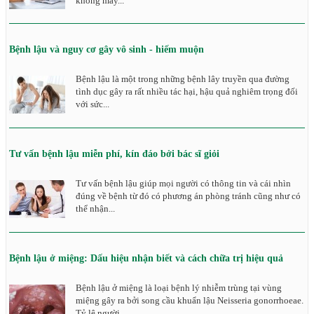
không may...
Bệnh lậu và nguy cơ gây vô sinh - hiếm muộn
Bệnh lậu là một trong những bệnh lây truyền qua đường
tình dục gây ra rất nhiều tác hại, hậu quả nghiêm trọng đối
với sức...
Tư vấn bệnh lậu miễn phí, kín đáo bởi bác sĩ giỏi
Tư vấn bệnh lậu giúp mọi người có thông tin và cái nhìn
đúng về bệnh từ đó có phương án phòng tránh cũng như có
thể nhận...
Bệnh lậu ở miệng: Dấu hiệu nhận biết và cách chữa trị hiệu quả
Bệnh lậu ở miệng là loại bệnh lý nhiễm trùng tại vùng
miệng gây ra bởi song cầu khuẩn lậu Neisseria gonorrhoeae.
Tỷ lệ người...