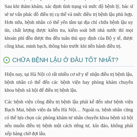
Sau khi thăm khám, xác định tình trạng và mức độ bệnh lý, bác sĩ
sẽ tư vấn phác đồ điều trị cụ thể và mức điều trị bệnh lậu phù hợp.
Hơn nữa, bệnh nhân có thể yên tâm tại địa chỉ chữa bệnh lậu uy
tín, chất lượng được kiểm tra, kiểm soát bởi nhà nước thì mọi
khoản phí đều được thu đều tuân thủ quy định của Bộ y tế, được
công khai, minh bạch, thông báo trước khi tiến hành điều trị.
CHỮA BỆNH LẬU Ở ĐÂU TỐT NHẤT?
Hiện nay, tại Hà Nội có rất nhiều cơ sở y tế nhận điều trị bệnh lậu,
bệnh nhân có thể đến các bệnh viện hay phòng khám chuyên
khoa bệnh xã hội để điều trị bệnh lậu.
Các bệnh viện công điều trị bệnh lậu phải kể đến như bệnh viện
Bạch Mai, bệnh viện da liễu Hà Nội… Ngoài ra, bệnh nhân cũng
có thể lựa chọn các phòng khám tư nhân chuyên khoa bệnh xã hội
nếu muốn điều trị bệnh một cách riêng tư, kín đáo, không phải
xếp hàng chờ đợi lâu.