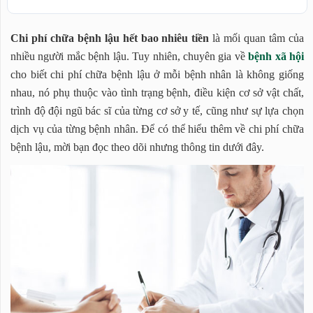
Bệnh lậu là gì?
Chi phí chữa bệnh lậu hết bao nhiêu tiền
là mối quan tâm của
Chi phí chữa bệnh lậu hết bao nhiêu tiền
nhiều người mắc bệnh lậu. Tuy nhiên, chuyên gia về
bệnh xã hội
1. Mức độ nặng nhẹ của bệnh lậu
cho biết chi phí chữa bệnh lậu ở mỗi bệnh nhân là không giống
2. Phương pháp điều trị bệnh lậu
nhau, nó phụ thuộc vào tình trạng bệnh, điều kiện cơ sở vật chất,
3. Địa chữa chữa bệnh lậu
trình độ đội ngũ bác sĩ của từng cơ sở y tế, cũng như sự lựa chọn
4. Sựa lựa chọn của bệnh nhân
dịch vụ của từng bệnh nhân. Để có thể hiểu thêm về chi phí chữa
Chữa bệnh lậu ở đâu tốt nhất?
bệnh lậu, mời bạn đọc theo dõi nhưng thông tin dưới đây.