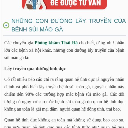
NHỮNG CON ĐƯỜNG LÂY TRUYỀN CỦA
BỆNH SÙI MÀO GÀ
Các chuyên gia
Phòng khám Thái Hà
cho biết, cũng như phần
lớn các bệnh xã hội khác, những con đường lây truyền của bệnh
sùi mào gà là:
Lây truyền qua đường tình dục
Có rất nhiều báo cáo chỉ ra rằng quan hệ tình dục là nguyên nhân
chính và phổ biến lây truyền bệnh sùi mào gà, nguyên nhân này
chiếm đến 98% các trường hợp mắc bệnh sùi mào gà. Các đối
tượng có nguy cơ cao mắc bệnh sùi mào gà do quan hệ tình dục
không an toàn là gái mại dâm, người quan hệ đồng tính, trai bao.
Quan hệ tình dục không an toàn mà không sử dụng bao cao su,
hơn nữa quan hệ tình dục qua các hình thức như quan hệ qua