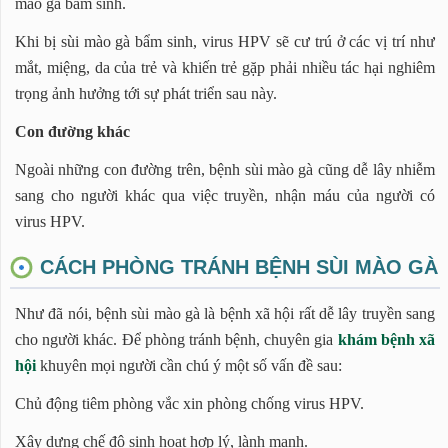
mào gà bẩm sinh.
Khi bị sùi mào gà bẩm sinh, virus HPV sẽ cư trú ở các vị trí như
mắt, miệng, da của trẻ và khiến trẻ gặp phải nhiều tác hại nghiêm
trọng ảnh hưởng tới sự phát triển sau này.
Con đường khác
Ngoài những con đường trên, bệnh sùi mào gà cũng dễ lây nhiễm
sang cho người khác qua việc truyền, nhận máu của người có
virus HPV.
CÁCH PHÒNG TRÁNH BỆNH SÙI MÀO GÀ
Như đã nói, bệnh sùi mào gà là bệnh xã hội rất dễ lây truyền sang
cho người khác. Để phòng tránh bệnh, chuyên gia
khám bệnh xã
hội
khuyên mọi người cần chú ý một số vấn đề sau:
Chủ động tiêm phòng vắc xin phòng chống virus HPV.
Xây dựng chế độ sinh hoạt hợp lý, lành mạnh.