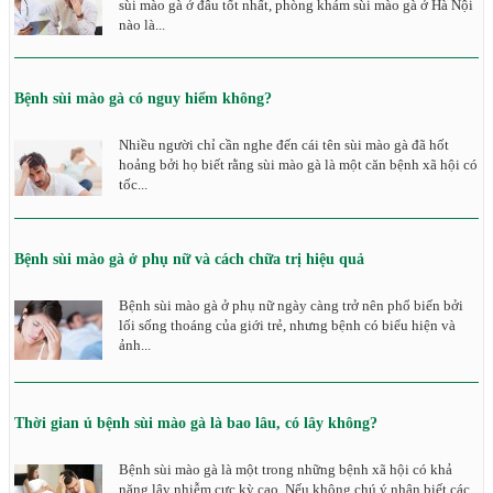
sùi mào gà ở đâu tốt nhất, phòng khám sùi mào gà ở Hà Nội
nào là...
Bệnh sùi mào gà có nguy hiểm không?
Nhiều người chỉ cần nghe đến cái tên sùi mào gà đã hốt
hoảng bởi họ biết rằng sùi mào gà là một căn bệnh xã hội có
tốc...
Bệnh sùi mào gà ở phụ nữ và cách chữa trị hiệu quả
Bệnh sùi mào gà ở phụ nữ ngày càng trở nên phổ biến bởi
lối sống thoáng của giới trẻ, nhưng bệnh có biểu hiện và
ảnh...
Thời gian ủ bệnh sùi mào gà là bao lâu, có lây không?
Bệnh sùi mào gà là một trong những bệnh xã hội có khả
năng lây nhiễm cực kỳ cao. Nếu không chú ý nhận biết các