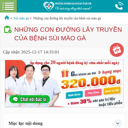
Điện
Hotline:
0379544317
Bác sĩ tư vấn miễn phí
thoại
Sùi mào gà
Những con đường lây truyền của bệnh sùi mào gà
NHỮNG CON ĐƯỜNG LÂY TRUYỀN
CỦA BỆNH SÙI MÀO GÀ
GIỚI THIỆU VỀ PHÒNG KHÁM
Cập nhật:
2025-12-17 14:35:01
GIỚI THIỆU
CƠ SỞ VẬT CHẤT
GÓI DỊCH VỤ
NAM KHOA
HƯỚNG DẪN VÀ CHI PHÍ
ĐẶT LỊCH HẸN KHÁM
LIÊN HỆ
BỆNH XÃ HỘI
Mục lục nội dung