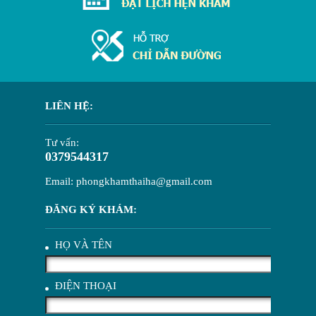
LIÊN HỆ:
Tư vấn:
0379544317
Email: phongkhamthaiha@gmail.com
ĐĂNG KÝ KHÁM:
HỌ VÀ TÊN
ĐIỆN THOẠI