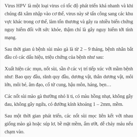
Virus HPV là một loại virus có tốc độ phát triển khá nhanh và khi
chúng đã xâm nhập vào cơ thể, virus này sẽ tấn công sang các khu
vực khác trong cơ thể, làm tổn thương và gây ra nhiều biến chứng
nguy hiểm đối với sức khỏe, thậm chí là gây nguy hiểm tới tính
mạng.
Sau thời gian ủ bệnh sùi mào gà là từ 2 – 9 tháng, bệnh nhân bắt
đầu có các dấu hiệu, triệu chứng của bệnh như sau:
Xuất hiện các mụn, nốt sùi, sần ở các vị trí tiếp xúc với mầm bệnh
như: Bao quy đầu, rãnh quy đầu, dương vật, thân dương vật, môi
lớn, môi bé, âm đạo, cổ tử cung, hậu môn, háng, bẹn…
Các nốt sùi mào gà thường nhỏ li ti, có màu hồng nhạt, không gây
đau, không gây ngứa, có đường kính khoảng 1 – 2mm, mềm.
Sau một thời gian phát triển, các nốt sùi mọc liên kết với nhau
giống mào gà hoặc súp lơ, bề mặt mềm, ẩm ướt, dễ chảy máu nếu
chạm vào.