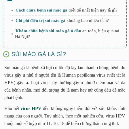
Cách chữa bệnh sùi mào gà
triệt để nhất hiện nay là gì?
Chi phí điều trị sùi mào gà
khoảng bao nhiêu tiền?
Khám chữa bệnh sùi mào gà ở đâu
an toàn, hiệu quả tại
Hà Nội?
SÙI MÀO GÀ LÀ GÌ?
Sùi mào gà là bệnh xã hội có tốc độ lây lan nhanh chóng, bệnh do
virus gây u nhú ở người tên là Human papilloma virus (viết tắt là
HPV) gây ra. Loại virus này thường gây u nhú ở niêm mạc và da
của bệnh nhân, mọi đối tượng dù là nam hay nữ cũng đều dễ mắc
phải bệnh.
Hầu hết
virus HPV
đều không nguy hiểm đối với sức khỏe, tính
mạng của con người. Tuy nhiên, theo một nghiên cứu, virus HPV
thuộc một số tuýp như 11, 16, 18 dễ biến chứng thành ung thư.