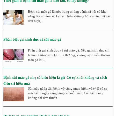
Thời gian ủ bệnh sùi mào gà là bao lâu, có lây không?
Bệnh sùi mào gà là một trong những bệnh xã hội có khả
năng lây nhiễm cực kỳ cao. Nếu không chú ý nhận biết các
dấu hiệu,...
Phân biệt gai sinh dục và sùi mào gà
Phân biệt gai sinh dục và sùi mào gà: Nếu gai sinh dục chỉ
là hiện tượng sinh lý bình thường, không lây nhiễm thì sùi
mào gà lại...
Bệnh sùi mào gà nhẹ có biểu hiện là gì? Có tự khỏi không và cách
điều trị hiệu quả
Sùi mào gà là căn bệnh vô cùng nguy hiểm và tỷ lệ số ca
mắc bệnh ngày càng tăng cao mỗi năm. Căn bệnh này
không chỉ đơn thuần...