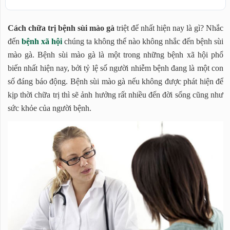
Tìm hiểu chung về bệnh sùi mào gà?
Cách chữa trị bệnh sùi mào gà
triệt để nhất hiện nay là gì? Nhắc
Cách chữa trị bệnh sùi mào gà hiệu quả
đến
bệnh xã hội
chúng ta không thể nào không nhắc đến bệnh sùi
1. Cách điều trị bệnh sùi mào gà bằng thuốc
mào gà. Bệnh sùi mào gà là một trong những bệnh xã hội phổ
2. Điều trị bệnh sùi mào gà bằng phương pháp đốt
biến nhất hiện nay, bởi tỷ lệ số người nhiễm bệnh đang là một con
điện
số đáng báo động. Bệnh sùi mào gà nếu không được phát hiện để
3. Điều trị bệnh sùi mào gà bằng tia laser
kịp thời chữa trị thì sẽ ảnh hưởng rất nhiều đến đời sống cũng như
4. Chữa bệnh sùi mào gà theo phương pháp áp lạnh
sức khỏe của người bệnh.
5. Điều trị bệnh sùi mào gà bằng liệu pháp quang
động ALA - PDT