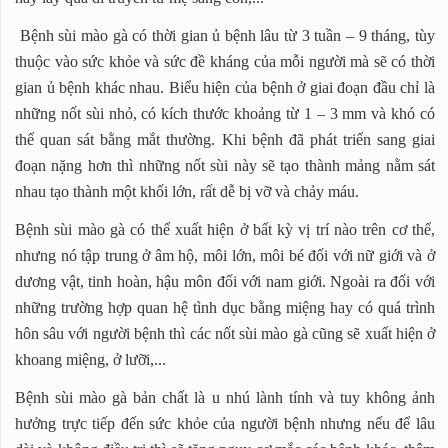
Bệnh sùi mào gà có thời gian ủ bệnh lâu từ 3 tuần – 9 tháng, tùy
thuộc vào sức khỏe và sức đề kháng của mỗi người mà sẽ có thời
gian ủ bệnh khác nhau. Biểu hiện của bệnh ở giai đoạn đầu chỉ là
những nốt sùi nhỏ, có kích thước khoảng từ 1 – 3 mm và khó có
thể quan sát bằng mắt thường. Khi bệnh đã phát triển sang giai
đoạn nặng hơn thì những nốt sùi này sẽ tạo thành mảng nằm sát
nhau tạo thành một khối lớn, rất dễ bị vỡ và chảy máu.
Bệnh sùi mào gà có thể xuất hiện ở bất kỳ vị trí nào trên cơ thể,
nhưng nó tập trung ở âm hộ, môi lớn, môi bé đối với nữ giới và ở
dương vật, tinh hoàn, hậu môn đối với nam giới. Ngoài ra đối với
những trường hợp quan hệ tình dục bằng miệng hay có quá trình
hôn sâu với người bệnh thì các nốt sùi mào gà cũng sẽ xuất hiện ở
khoang miệng, ở lưỡi,...
Bệnh sùi mào gà bản chất là u nhú lành tính và tuy không ảnh
hưởng trực tiếp đến sức khỏe của người bệnh nhưng nếu để lâu