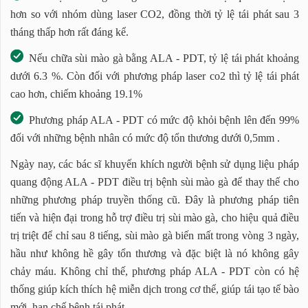
hơn so với nhóm dùng laser CO2, đồng thời tỷ lệ tái phát sau 3
tháng thấp hơn rất đáng kể.
Nếu chữa sùi mào gà bằng ALA - PDT, tỷ lệ tái phát khoảng
dưới 6.3 %. Còn đối với phương pháp laser co2 thì tỷ lệ tái phát
cao hơn, chiếm khoảng 19.1%
Phương pháp ALA - PDT có mức độ khỏi bệnh lên đến 99%
đối với những bệnh nhân có mức độ tổn thương dưới 0,5mm .
Ngày nay, các bác sĩ khuyến khích người bệnh sử dụng liệu pháp
quang động ALA - PDT điều trị bệnh sùi mào gà để thay thế cho
những phương pháp truyền thống cũ. Đây là phương pháp tiên
tiến và hiện đại trong hỗ trợ điều trị sùi mào gà, cho hiệu quả điều
trị triệt để chỉ sau 8 tiếng, sùi mào gà biến mất trong vòng 3 ngày,
hầu như không hề gây tổn thương và đặc biệt là nó không gây
chảy máu. Không chỉ thế, phương pháp ALA - PDT còn có hệ
thống giúp kích thích hệ miễn dịch trong cơ thể, giúp tái tạo tế bào
mới, hạn chế bệnh tái phát.