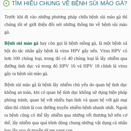
TÌM HIỂU CHUNG VỀ BỆNH SÙI MÀO GÀ?
Trước khi đi vào những phương pháp chữa bệnh sùi mào gà thì
chúng tôi sẽ giới thiệu đôi nét những thông tin về bệnh sùi mào
gà.
Bệnh sùi mào gà
hay còn gọi là bệnh mồng gà, là một bệnh xã
hội do tác nhân gây bệnh là virus HPV gây nên. Virus HPV có
hơn 100 chủng loại, trong đó có 40 chủng loại là lây nhiễm qua
đường tình dục và trong đó HPV 16 và HPV 18 chính là virus
gây ra bệnh sùi mào gà.
Bệnh sùi mào gà là bệnh lây nhiễm chủ yếu do quan hệ tình dục
không an toàn, khi có quan hệ tình dục không sử dụng biện pháp
phòng tránh, quan hệ với nhiều bạn tình và quan hệ với gái mại
dâm thì chính là con đường truyền nhiễm bệnh nhanh nhất. Ngoài
ra bệnh cũng có thể lây nhiễm qua những vết thương hở trên cơ
thể, lây nhiễm qua quá trình dùng chung những vật dụng cá nhân
hay lây qua di truyền từ mẹ sang con,...