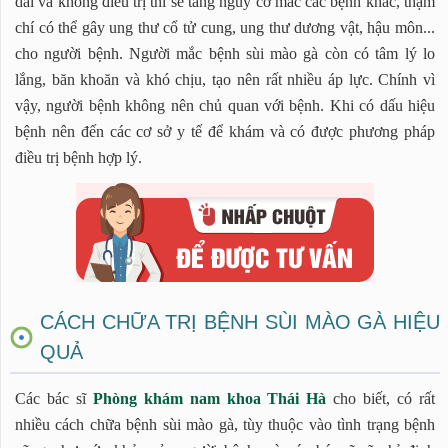
dài và không điều trị thì sẽ tăng nguy cơ mắc các bệnh khác, thậm
chí có thể gây ung thư cổ tử cung, ung thư dương vật, hậu môn...
cho người bệnh. Người mắc bệnh sùi mào gà còn có tâm lý lo
lắng, băn khoăn và khó chịu, tạo nên rất nhiều áp lực. Chính vì
vậy, người bệnh không nên chủ quan với bệnh. Khi có dấu hiệu
bệnh nên đến các cơ sở y tế để khám và có được phương pháp
điều trị bệnh hợp lý.
CÁCH CHỮA TRỊ BỆNH SÙI MÀO GÀ HIỆU
QUẢ
Các bác sĩ
Phòng khám nam khoa Thái Hà
cho biết, có rất
nhiều cách chữa bệnh sùi mào gà, tùy thuộc vào tình trạng bệnh