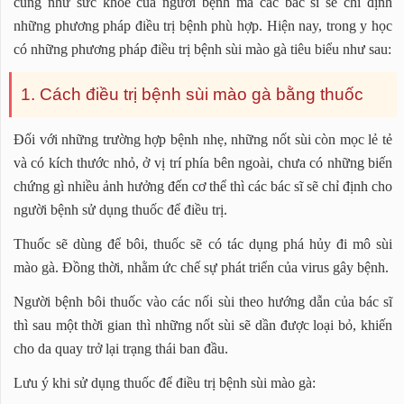
cũng như sức khỏe của người bệnh mà các bác sĩ sẽ chỉ định
những phương pháp điều trị bệnh phù hợp. Hiện nay, trong y học
có những phương pháp điều trị bệnh sùi mào gà tiêu biểu như sau:
1. Cách điều trị bệnh sùi mào gà bằng thuốc
Đối với những trường hợp bệnh nhẹ, những nốt sùi còn mọc lẻ tẻ
và có kích thước nhỏ, ở vị trí phía bên ngoài, chưa có những biến
chứng gì nhiều ảnh hưởng đến cơ thể thì các bác sĩ sẽ chỉ định cho
người bệnh sử dụng thuốc để điều trị.
Thuốc sẽ dùng để bôi, thuốc sẽ có tác dụng phá hủy đi mô sùi
mào gà. Đồng thời, nhằm ức chế sự phát triển của virus gây bệnh.
Người bệnh bôi thuốc vào các nối sùi theo hướng dẫn của bác sĩ
thì sau một thời gian thì những nốt sùi sẽ dần được loại bỏ, khiến
cho da quay trở lại trạng thái ban đầu.
Lưu ý khi sử dụng thuốc để điều trị bệnh sùi mào gà: