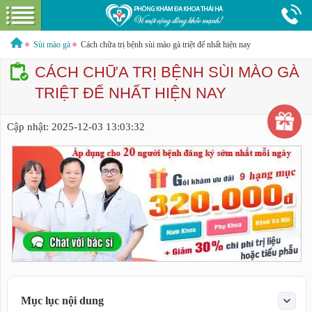
Đi
ệ
n
t
h
o
Hotline:
0379544317
Bác sĩ tư vấn miễn phí
ại
Sùi mào gà
Cách chữa trị bệnh sùi mào gà triệt để nhất hiện nay
CÁCH CHỮA TRỊ BỆNH SÙI MÀO GÀ
TRIỆT ĐỂ NHẤT HIỆN NAY
GIỚI THIỆU VỀ PHÒNG KHÁM
Cập nhật:
2025-12-03 13:03:32
GIỚI THIỆU
CƠ SỞ VẬT CHẤT
GÓI DỊCH VỤ
NAM KHOA
HƯỚNG DẪN VÀ CHI PHÍ
ĐẶT LỊCH HẸN KHÁM
LIÊN HỆ
BỆNH XÃ HỘI
Mục lục nội dung