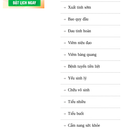
Xuất tinh sớm
Bao quy đầu
Đau tinh hoàn
Viêm niệu đạo
Viêm bàng quang
Bệnh tuyến tiền liệt
Yếu sinh lý
Chữa vô sinh
Tiểu nhiều
Tiểu buốt
Cẩm nang sức khỏe