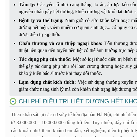
Tâm lý:
Các yếu tố như căng thẳng, lo âu, áp lực kéo dài
nguyên nhân gây liệt dương, khiến dương vật khó đạt được s
Bệnh lý và thể trạng:
Nam giới có sức khỏe kém hoặc mắc
đường tiết niệu, viêm nhiễm cơ quan sinh dục... có nguy cơ 
được điều trị kịp thời.
Chấn thương và can thiệp ngoại khoa:
Tổn thương dươn
thuật liên quan đến tuyến tiền liệt có thể ảnh hưởng trực tiế
Tác dụng phụ của thuốc:
Một số loại thuốc điều trị bệnh t
thể gây tác dụng phụ như rối loạn cương dương hoặc suy
khảo ý kiến bác sĩ trước khi thay đổi thuốc.
Lạm dụng chất kích thích:
Việc sử dụng thường xuyên rư
giảm chức năng sinh lý mà còn khiến tình trạng liệt dương t
CHI PHÍ ĐIỀU TRỊ LIỆT DƯƠNG HẾT KH
Theo khảo sát tại các cơ sở y tế trên địa bàn Hà Nội, chi phí điề
từ 3.000.000 – 10.000.000 đồng trở lên. Tuy nhiên, đây chỉ l
các khoản như thăm khám ban đầu, xét nghiệm, điều trị bệnh lý