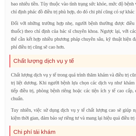
bao nhiêu tiền. Tùy thuộc vào tình trạng sức khỏe, mức độ bệnh 
chỉ định phác đồ điều trị phù hợp, do đó chi phí cũng có sự khác
Đối với những trường hợp nhẹ, người bệnh thường được điều 
thuốc) theo chỉ định của bác sĩ chuyên khoa. Ngược lại, với các
thể cần kết hợp nhiều phương pháp chuyên sâu, kỹ thuật hiện đạ
phí điều trị cũng sẽ cao hơn.
Chất lượng dịch vụ y tế
Chất lượng dịch vụ y tế trong quá trình thăm khám và điều trị cũ
trị liệt dương. Khi người bệnh lựa chọn các dịch vụ như khám 
tiếp điều trị, phòng bệnh riêng hoặc các tiện ích y tế cao cấp,
chuẩn.
Tuy nhiên, việc sử dụng dịch vụ y tế chất lượng cao sẽ giúp n
kiệm thời gian, đảm bảo sự riêng tư và mang lại hiệu quả điều trị
Chi phí tái khám