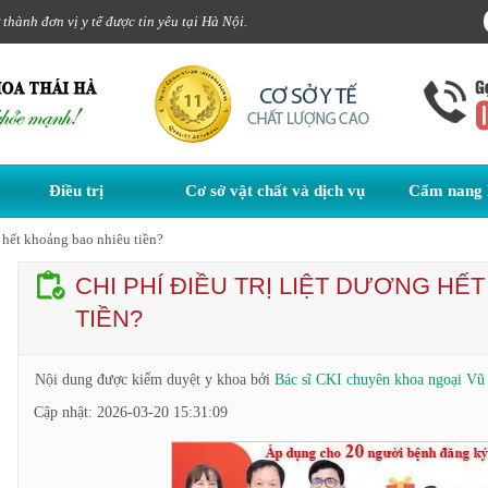
hành đơn vị y tế được tin yêu tại Hà Nội.
Điều trị
Cơ sở vật chất và dịch vụ
Cẩm nang 
g hết khoảng bao nhiêu tiền?
CHI PHÍ ĐIỀU TRỊ LIỆT DƯƠNG HẾ
TIỀN?
Nội dung được kiểm duyệt y khoa bởi
Bác sĩ CKI chuyên khoa ngoại V
Cập nhật:
2026-03-20 15:31:09