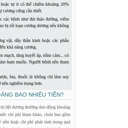
 hoặc tự ti có thể chiếm khoảng 20%
ự cương cứng cần thiết.
 các bệnh như đái tháo đường, viêm
cao bị rối loạn cương dương nếu không
g vật, dây thần kinh hoặc các phẫu
p đến khả năng cương.
im mạch, tăng huyết áp, trầm cảm... có
 giảm ham muốn. Người bệnh nên tham
ợu, bia, thuốc lá không chỉ làm suy
rở nên nghiêm trọng hơn.
OẢNG BAO NHIÊU TIỀN?
u trị liệt dương thường dao động khoảng
à mức chi phí tham khảo, chưa bao gồm
 nền hoặc chi phí phát sinh trong quá