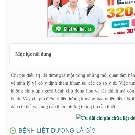
Mục lục nội dung
Bệnh liệt dương là gì?
Chi phí điều trị liệt dương là một trong những mối quan tâm hà
Chi phí điều trị liệt dương hết khoảng bao nhiêu tiền?
về sinh lý và có ý định thăm khám tại các cơ sở y tế. Việc tìm 
Bảng chi phí điều trị liệt dương tham khảo
không chỉ giúp người bệnh chủ động hơn về tài chính mà còn 
Cơ sở y tế
bệnh. Vậy chi phí điều trị liệt dương khoảng bao nhiêu tiền? Nội 
Các xét nghiệm cần thực hiện
đáp chi tiết và cung cấp thêm những thông tin cần thiết.
Tình trạng sức khỏe và mức độ bệnh
Phương pháp điều trị
Chất lượng dịch vụ y tế
BỆNH LIỆT DƯƠNG LÀ GÌ?
Chi phí tái khám