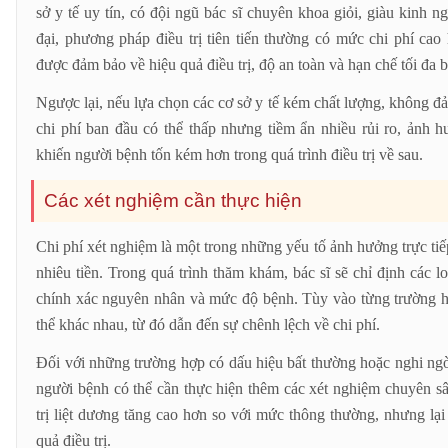
sở y tế uy tín, có đội ngũ bác sĩ chuyên khoa giỏi, giàu kinh n
đại, phương pháp điều trị tiên tiến thường có mức chi phí cao
được đảm bảo về hiệu quả điều trị, độ an toàn và hạn chế tối đa 
Ngược lại, nếu lựa chọn các cơ sở y tế kém chất lượng, không đả
chi phí ban đầu có thể thấp nhưng tiềm ẩn nhiều rủi ro, ảnh h
khiến người bệnh tốn kém hơn trong quá trình điều trị về sau.
Các xét nghiệm cần thực hiện
Chi phí xét nghiệm là một trong những yếu tố ảnh hưởng trực tiếp 
nhiêu tiền. Trong quá trình thăm khám, bác sĩ sẽ chỉ định các l
chính xác nguyên nhân và mức độ bệnh. Tùy vào từng trường 
thể khác nhau, từ đó dẫn đến sự chênh lệch về chi phí.
Đối với những trường hợp có dấu hiệu bất thường hoặc nghi ngờ
người bệnh có thể cần thực hiện thêm các xét nghiệm chuyên sâ
trị liệt dương tăng cao hơn so với mức thông thường, nhưng lạ
quả điều trị.