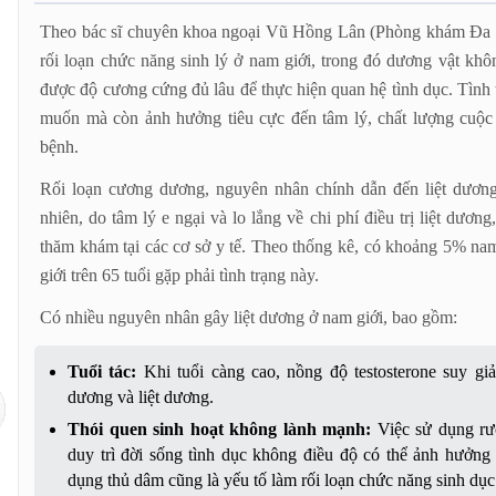
Thăm khám và điều trị liệt dương ở đâu uy tín tại Hà Nội?
Theo bác sĩ chuyên khoa ngoại Vũ Hồng Lân (Phòng khám Đa kho
Câu hỏi thường gặp về bệnh liệt dương và chi phí điều trị
rối loạn chức năng sinh lý ở nam giới, trong đó dương vật kh
được độ cương cứng đủ lâu để thực hiện quan hệ tình dục. Tình
muốn mà còn ảnh hưởng tiêu cực đến tâm lý, chất lượng cuộc
bệnh.
Rối loạn cương dương, nguyên nhân chính dẫn đến liệt dương
nhiên, do tâm lý e ngại và lo lắng về chi phí điều trị liệt dươ
thăm khám tại các cơ sở y tế. Theo thống kê, có khoảng 5% nam
giới trên 65 tuổi gặp phải tình trạng này.
Có nhiều nguyên nhân gây liệt dương ở nam giới, bao gồm:
Tuổi tác:
Khi tuổi càng cao, nồng độ testosterone suy gi
dương và liệt dương.
Thói quen sinh hoạt không lành mạnh:
Việc sử dụng rượ
duy trì đời sống tình dục không điều độ có thể ảnh hưởng
dụng thủ dâm cũng là yếu tố làm rối loạn chức năng sinh dục