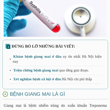
Bước 1: Chẩn đoán tinh chẩn
Bước 2: Điều trị giang mai bằng thuốc
Bước 3: Điều trị sâu
Bước 4: Chăm sóc sau khi điều trị
Khám bệnh giang mai ở đâu
uy tín nhất Hà Nội hiện
nay
Triệu chứng bệnh giang mai
qua từng giai đoạn.
Xét nghiệm bệnh xã hội ở đâu
Hà Nội chi phí thấp
BỆNH GIANG MAI LÀ GÌ
Giang mai là bệnh nhiễm trùng do xoắn khuẩn Treponema