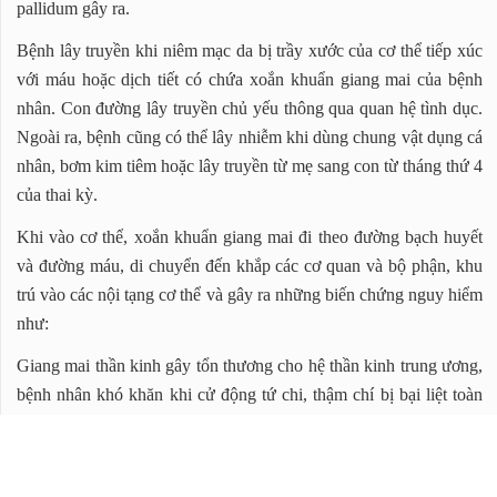
pallidum gây ra.
Bệnh lây truyền khi niêm mạc da bị trầy xước của cơ thể tiếp xúc
với máu hoặc dịch tiết có chứa xoắn khuẩn giang mai của bệnh
nhân. Con đường lây truyền chủ yếu thông qua quan hệ tình dục.
Ngoài ra, bệnh cũng có thể lây nhiễm khi dùng chung vật dụng cá
nhân, bơm kim tiêm hoặc lây truyền từ mẹ sang con từ tháng thứ 4
của thai kỳ.
Khi vào cơ thể, xoắn khuẩn giang mai đi theo đường bạch huyết
và đường máu, di chuyển đến khắp các cơ quan và bộ phận, khu
trú vào các nội tạng cơ thể và gây ra những biến chứng nguy hiểm
như:
Giang mai thần kinh gây tổn thương cho hệ thần kinh trung ương,
bệnh nhân khó khăn khi cử động tứ chi, thậm chí bị bại liệt toàn
thân.
Giang mai tim mạch gây tổn thương cho tim mạch, bệnh nhân bị
viêm mạch, phình mạch thậm chí là vỡ mạch và tử vong.