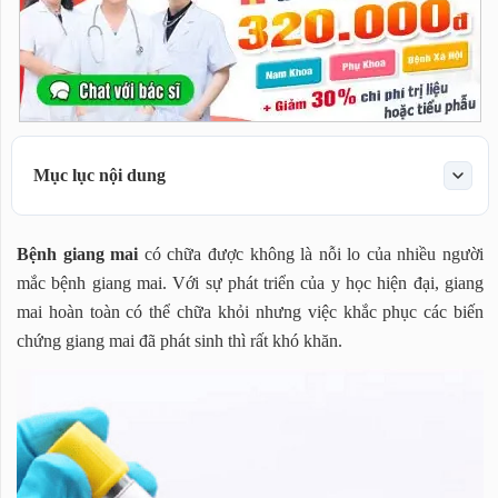
Mục lục nội dung
Bệnh giang mai là gì
Bệnh giang mai
có chữa được không là nỗi lo của nhiều người
Bệnh giang mai có chữa được không?
mắc bệnh giang mai. Với sự phát triển của y học hiện đại, giang
Làm thế nào để chữa khỏi giang mai?
mai hoàn toàn có thể chữa khỏi nhưng việc khắc phục các biến
Tuân thủ phác đồ chữa giang mai của bác sĩ.
chứng giang mai đã phát sinh thì rất khó khăn.
Điều trị cho cả bạn tình và kiêng quan hệ tình dục
Tái khám theo lịch hẹn
Các nguyên tắc khác:
Phòng khám Thái Hà chữa khỏi bệnh giang mai như thế
nào?