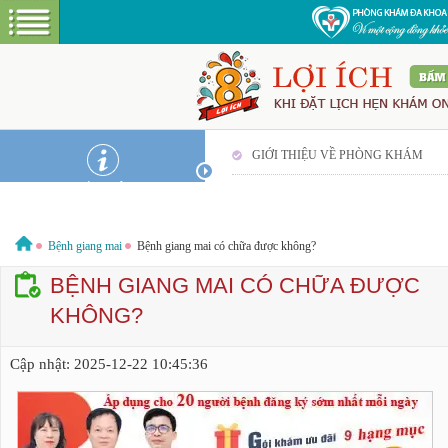
A PHP Error was encountered
Hotline:
0379544317
Bác sĩ tư vấn miễ
Severity: Warning
Message:
getimagesize(/home/nkthcom/domains/namkhoathaiha.com/public_ht
dai-t6/banner_home/mobile_popup.png): failed to open stream: No
such file or directory
Filename: hooks/compress.php
GIỚI THIỆU VỀ PHÒNG KHÁM
Line Number: 27
GIỚI THIỆU
CƠ SỞ VẬT CHẤT
GÓI DỊCH VỤ
Bệnh giang mai
Bệnh giang mai có chữa được không?
NAM KHOA
HƯỚNG DẪN VÀ CHI PHÍ
BỆNH GIANG MAI CÓ CHỮA ĐƯỢC
KHÔNG?
ĐẶT LỊCH HẸN KHÁM
LIÊN HỆ
BỆNH XÃ HỘI
Cập nhật:
2025-12-22 10:45:36