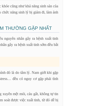
ức khỏe cũng như khả năng sinh sản của
 chức năng sinh lý bị giảm đi, làm ảnh
ỚM THƯỜNG GẶP NHẤT
ều nguyên nhân gây ra bệnh xuất tinh
nhân gây ra bệnh xuất tinh sớm đều bắt
ình đó là do tâm lý. Nam giới khi gặp
 stress… đều có nguy cơ gặp phải tình
g xuyên mệt mỏi, cáu gắt, không tự tin
 soát được việc xuất tinh, từ đó dễ bị