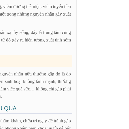
 viêm đường tiết niệu, viêm tuyến tiền
à một trong những nguyên nhân gây xuất
ản xạ tủy sống, đây là trung tâm cũng
, từ đó gây ra hiện tượng xuất tinh sớm
 nguyên nhân nữa thường gặp đó là do
uen sinh hoạt không lành mạnh, thường
 làm việc quá sức… không chỉ gặp phải
m.
U QUẢ
 thăm khám, chữa trị ngay để tránh gặp
các phòng khám nam khoa uy tín để bác