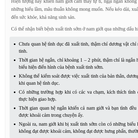
Hiện tượng này khiến nam giới cảm thấy tự ti, ngại ngần không 
những hiểu lầm, mâu thuẫn không mong muốn. Nếu kéo dài, xuất
đến sức khỏe, khả năng sinh sản.
Có thể nhận biết bệnh xuất tinh sớm ở nam giới qua những dấu hi
Chưa quan hệ tình dục đã xuất tinh, thậm chí dương vật chỉ 
tinh.
Thời gian hệ ngắn, chỉ khoảng 1 – 2 phút, thậm chí là ngắn
biểu hiện điển hình của bệnh xuất tinh sớm.
Không thể kiểm soát được việc xuất tinh của bản thân, dương
khi quan hệ tình dục.
Có những trường hợp khi có các va chạm, kích thích tình 
thực hiện giao hợp.
Thời gian quan hệ ngắn khiến cả nam giới và bạn tình đều
được khoái cảm trong chuyện ấy.
Ngoài ra, nam giới khi bị xuất tinh sớm còn có những biểu
không đạt được khoái cảm, không đạt được hưng phấn, thườ