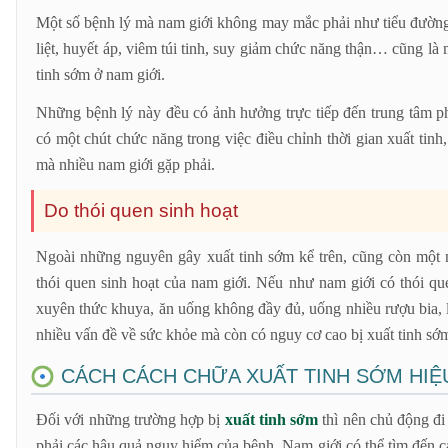
Một số bệnh lý mà nam giới không may mắc phải như tiểu đường,
liệt, huyết áp, viêm túi tinh, suy giảm chức năng thận… cũng l
tinh sớm ở nam giới.
Những bệnh lý này đều có ảnh hưởng trực tiếp đến trung tâm ph
có một chút chức năng trong việc điều chỉnh thời gian xuất tinh
mà nhiều nam giới gặp phải.
Do thói quen sinh hoạt
Ngoài những nguyên gây xuất tinh sớm kể trên, cũng còn một
thói quen sinh hoạt của nam giới. Nếu như nam giới có thói q
xuyên thức khuya, ăn uống không đầy đủ, uống nhiều rượu bia,
nhiều vấn đề về sức khỏe mà còn có nguy cơ cao bị xuất tinh sớ
CÁCH CÁCH CHỮA XUẤT TINH SỚM HIỆ
Đối với những trường hợp bị
xuất tinh sớm
thì nên chủ động đi
phải các hậu quả nguy hiểm của bệnh. Nam giới có thể tìm đến 