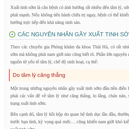
Xuất tinh sớm là căn bệnh có ảnh hưởng rất nhiều đến tâm lý, s
phái mạnh. Nếu không tiến hành chữa trị ngay, bệnh có thể khiến
hưởng trực tiếp đến khả năng sinh sản.
CÁC NGUYÊN NHÂN GÂY XUẤT TINH S
Theo các chuyên gia Phòng khám đa khoa Thái Hà, có rất nhi
sớm mà không phải nam giới nào cũng biết rõ. Phần lớn nguyên 
nguồn từ yếu tố tâm lý, chế độ sinh hoạt, cụ thể:
Do tâm lý căng thẳng
Một trong những nguyên nhân gây xuất tinh sớm đầu tiên điển h
phải các vấn đề về tâm lý như căng thẳng, lo lắng, chán nản,
trạng xuất tinh sớm.
Bên cạnh đó, tâm lý hồi hộp do quan hệ tình dục lần đầu, thườn
trước bạn tình, kỳ vọng quá mức… cũng khiến nam giới khó kiểm