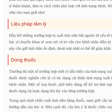
sĩ thăm khám, đưa ra cách chữa phù hợp với tình trạng bệnh. Hiệ
sớm cho nam giới như:
Liệu pháp tâm lý
Hầu hết những trường hợp bị xuất tinh sớm bắt nguồn từ yếu tố t
bác sĩ chuyên khoa sẽ xem xét và tư vấn cho bệnh nhân điều trị
này cần giữ tinh thần ổn định, thoải mái nhất có thể để giúp kh
Dùng thuốc
Thường thì một số trường hợp mới có dấu hiệu của tình trạng xuất
thuốc được nghiên cứu là có tác dụng cải thiện tình trạng xuất 
bệnh nhân. Một số loại thuốc phổ biến dùng để hỗ trợ tình tr
thuốc dạng xịt hoặc dạng bôi tùy vào từng trường hợp.
Trong quá trình chữa xuất tinh sớm bằng thuốc, nam giới cần tuâ
hướng dẫn của bác sĩ. Bên cạnh đó, cần lưu ý là thuốc chữa xuất