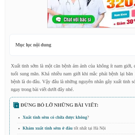
Mục lục nội dung
Xuất tinh sớm là như thế nào?
Xuất tinh sớm là một căn bệnh ám ảnh của không ít nam giới, 
Các nguyên nhân gây xuất tinh sớm thường gặp nhất
tuổi sung mãn. Khá nhiều nam giới khi mắc phải bệnh lại băn
Do tâm lý căng thẳng
bệnh là do đâu. Vậy đâu là những nguyên nhân gây xuất tinh s
Thủ dâm tần suất quá lớn
ngay trong bài viết dưới đây nhé.
Do chứng dài/hẹp bao quy đầu
Do các bệnh lý
Do thói quen sinh hoạt
Cách cách chữa xuất tinh sớm hiệu quả
Xuất tinh sớm có chữa được không
?
Liệu pháp tâm lý
Khám xuất tinh sớm ở đâu
tốt nhất tại Hà Nội
Dùng thuốc