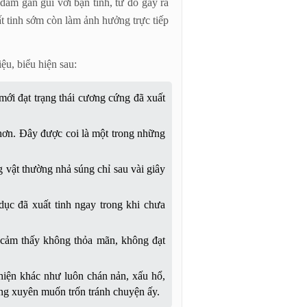
dám gần gũi với bạn tình, từ đó gây ra
 tinh sớm còn làm ảnh hưởng trực tiếp
ệu, biểu hiện sau:
mới đạt trạng thái cương cứng đã xuất
 hơn. Đây được coi là một trong những
 vật thường nhả súng chỉ sau vài giây
dục đã xuất tinh ngay trong khi chưa
 cảm thấy không thỏa mãn, không đạt
 hiện khác như luôn chán nản, xấu hổ,
ng xuyên muốn trốn tránh chuyện ấy.