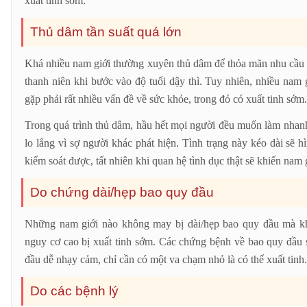
xuất tinh sớm.
Thủ dâm tần suất quá lớn
Khá nhiều nam giới thường xuyên thủ dâm để thỏa mãn nhu cầu c
thanh niên khi bước vào độ tuổi dậy thì. Tuy nhiên, nhiều nam
gặp phải rất nhiều vấn đề về sức khỏe, trong đó có xuất tinh sớm
Trong quá trình thủ dâm, hầu hết mọi người đều muốn làm nhanh
lo lắng vì sợ người khác phát hiện. Tình trạng này kéo dài sẽ 
kiểm soát được, tất nhiên khi quan hệ tình dục thật sẽ khiến nam 
Do chứng dài/hẹp bao quy đầu
Những nam giới nào không may bị dài/hẹp bao quy đầu mà k
nguy cơ cao bị xuất tinh sớm. Các chứng bệnh về bao quy đầu 
đầu dễ nhạy cảm, chỉ cần có một va chạm nhỏ là có thể xuất tinh
Do các bệnh lý