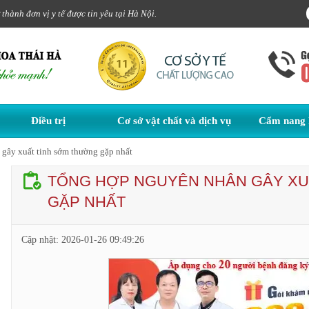
hành đơn vị y tế được tin yêu tại Hà Nội.
Điều trị
Cơ sở vật chất và dịch vụ
Cẩm nang 
gây xuất tinh sớm thường gặp nhất
TỔNG HỢP NGUYÊN NHÂN GÂY XU
GẶP NHẤT
Cập nhật:
2026-01-26 09:49:26