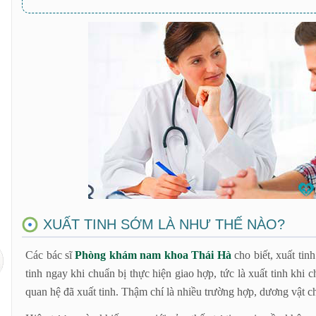
Kỹ thuật xâm lấn tối thiểu
Sử dụng liệu pháp phục hồi chức năng sinh dục Plissit
XUẤT TINH SỚM LÀ NHƯ THẾ NÀO?
Các bác sĩ
Phòng khám nam khoa Thái Hà
cho biết, xuất tin
tinh ngay khi chuẩn bị thực hiện giao hợp, tức là xuất tinh khi
quan hệ đã xuất tinh. Thậm chí là nhiều trường hợp, dương vật c