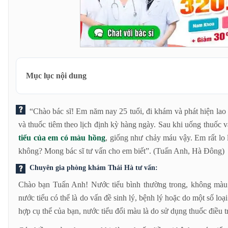
Mục lục nội dung
Tại sao uống thuốc trị bệnh lao phổi thấy đi nước tiểu có màu 
“Chào bác sĩ! Em năm nay 25 tuổi, đi khám và phát hiện lao 
Lời khuyên dành cho bạn Tuấn Anh:
và thuốc tiêm theo lịch định kỳ hàng ngày. Sau khi uống thuốc 
tiểu của em có màu hồng
, giống như chảy máu vậy. Em rất lo 
không? Mong bác sĩ tư vấn cho em biết”. (Tuấn Anh, Hà Đông)
Chuyên gia phòng khám Thái Hà tư vấn:
Chào bạn Tuấn Anh! Nước tiểu bình thường trong, không màu
nước tiểu có thể là do vấn đề sinh lý, bệnh lý hoặc do một số loạ
hợp cụ thể của bạn, nước tiểu đổi màu là do sử dụng thuốc điều tr