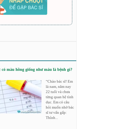
c có màu hồng giống như máu là bệnh gì?
“Chào bác sĩ! Em
là nam, năm nay
22 tuổi và chưa
từng quan hệ tình
dục. Em có câu
hỏi muốn nhờ bác
sĩ tư vấn gấp:
Thỉnh...