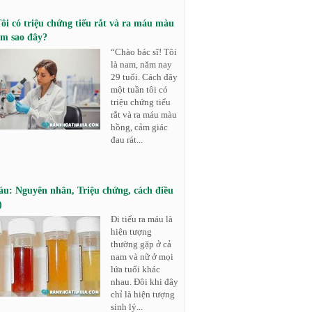
Tôi có triệu chứng tiểu rắt và ra máu màu
àm sao đây?
“Chào bác sĩ! Tôi
là nam, năm nay
29 tuổi. Cách đây
một tuần tôi có
triệu chứng tiểu
rắt và ra máu màu
hồng, cảm giác
đau rát...
máu: Nguyên nhân, Triệu chứng, cách điều
)
Đi tiểu ra máu là
hiện tượng
thường gặp ở cả
nam và nữ ở mọi
lứa tuổi khác
nhau. Đôi khi đây
chỉ là hiện tượng
sinh lý...