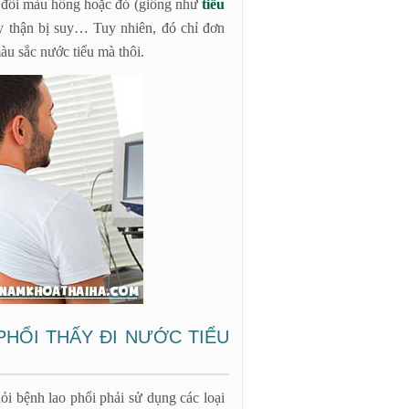
ểu đổi màu hồng hoặc đỏ (giống như
tiểu
ay thận bị suy… Tuy nhiên, đó chỉ đơn
àu sắc nước tiểu mà thôi.
PHỔI THẤY ĐI NƯỚC TIỂU
i bệnh lao phổi phải sử dụng các loại