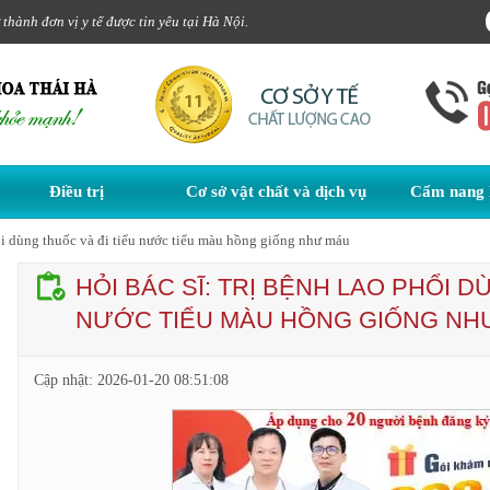
hành đơn vị y tế được tin yêu tại Hà Nội.
Điều trị
Cơ sở vật chất và dịch vụ
Cẩm nang 
hổi dùng thuốc và đi tiểu nước tiểu màu hồng giống như máu
HỎI BÁC SĨ: TRỊ BỆNH LAO PHỔI D
NƯỚC TIỂU MÀU HỒNG GIỐNG NH
Cập nhật:
2026-01-20 08:51:08