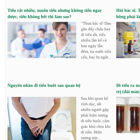
Tiểu rắt nhiều, muốn tiểu nhưng không tiểu ngay
Hỏi bác sĩ: 
được, tiểu không hết thì làm sao?
hồng phải l
“Thưa bác sĩ! Dạo
gần đây cháu hay
đi tiểu rắt, tiểu
nhiều lần kể cả
ban ngày lẫn
đêm, tia nước tiểu
yếu, hay bị ngắt...
Nguyên nhân đi tiểu buốt sau quan hệ
Đi tiểu ra 
trị (đái máu
Sau khi quan hệ
tình dục, rất
nhiều người gặp
phải hiện tượng
đi tiểu buốt, cảm
giác khó chịu khi
đi tiểu. Hiện
tượng này...