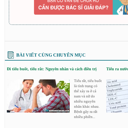
BÀI VIẾT CÙNG CHUYÊN MỤC
Đi tiểu buốt, tiểu rắt: Nguyên nhân và cách điều trị
Tiểu ra nướ
Tiểu rắt, tiểu buốt
là tình trạng có
thể xảy ra ở cả
nam và nữ do
nhiều nguyên
nhân khác nhau.
Bệnh gây ra rất
nhiều phiền...