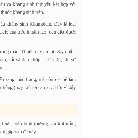
yếu và kháng sinh thứ yếu kết hợp với
 thuốc kháng sinh trên.
ủa kháng sinh Rifampicin. Đây là loại
eic của trực khuẩn lao, tiêu diệt được
 trong máu. Thuốc này có thể gây nhiều
thận, sốt và đau khớp … Do đó, khi sử
n.
yển sang màu hồng, mà còn có thể làm
u hồng (hoặc đỏ da cam) … Bởi vì đây
 hoàn toàn bình thường sau khi uống
khi gặp vấn đề này.