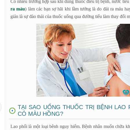
Có nhiều trường hợp sau khi dùng thuốc điều trị bệnh, nước ti
ra máu
) làm các bạn sợ hãi khi lầm tưởng là do đái ra máu h
giản là sự đào thải của thuốc uống qua đường tiểu làm thay đổi m
TẠI SAO UỐNG THUỐC TRỊ BỆNH LAO 
CÓ MÀU HỒNG?
Lao phổi là một loại bênh nguy hiểm. Bệnh nhân muốn chữa khỏ