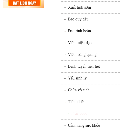
Xuất tinh sớm
Bao quy đầu
Đau tinh hoàn
Viêm niệu đạo
Viêm bàng quang
Bệnh tuyến tiền liệt
Yếu sinh lý
Chữa vô sinh
Tiểu nhiều
Tiểu buốt
Cẩm nang sức khỏe