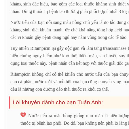
kháng sinh đặc hiệu, bao gồm các loại thuốc kháng sinh thiết 
nhau. Dùng thuốc trị bệnh lao thường phải phối hợp ít nhất 3 loại
Nước tiểu của bạn đổi sang màu hồng chủ yếu là do tác dụng c
kháng sinh diệt khuẩn mạnh, ức chế khả năng tổng hợp acid nucl
các vi khuẩn gây bệnh đang ngủ hay nằm vùng trong các tế bào.
Tuy nhiên Rifampicin lại gây độc gan và làm tăng transaminase
biến chứng nguy hiểm như khó thở, thiếu máu, tan huyết, suy 
dụng loại thuốc này, bệnh nhân cần kết hợp với thuốc giải độc ga
Rifampicin không chỉ có thể khiến cho nước tiểu của bạn chu
cho cả phân, nước mắt và mồ hôi của bạn cũng chuyển sang mà
đều là những con đường đào thải thuốc ra khỏi cơ thể.
Lời khuyên dành cho bạn Tuấn Anh:
Nước tiểu ra màu hồng giống như máu là hiện tượng
thuốc trị bệnh lao phổi. Do đó, bạn không nên phải lo lắng 