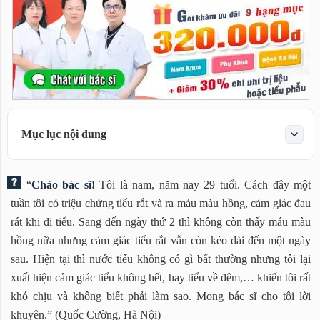
Mục lục nội dung
Tôi có triệu chứng tiểu rắt và ra máu màu hồng phải làm
“
Chào bác sĩ!
Tôi là nam, năm nay 29 tuổi. Cách đây một
sao đây?
tuần tôi có triệu chứng tiểu rắt và ra máu màu hồng, cảm giác đau
Một số lưu ý dành cho bạn trong giai đoạn này như
rát khi đi tiểu. Sang đến ngày thứ 2 thì không còn thấy máu màu
sau:
hồng nữa nhưng cảm giác tiểu rắt vẫn còn kéo dài đến một ngày
sau. Hiện tại thì nước tiểu không có gì bất thường nhưng tôi lại
xuất hiện cảm giác tiểu không hết, hay tiểu về đêm,… khiến tôi rất
khó chịu và không biết phải làm sao. Mong bác sĩ cho tôi lời
khuyên.” (Quốc Cường, Hà Nội)