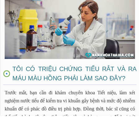
TÔI CÓ TRIỆU CHỨNG TIỂU RẮT VÀ RA
MÁU MÀU HỒNG PHẢI LÀM SAO ĐÂY?
Trước mắt, bạn cần đi khám chuyên khoa Tiết niệu, làm xét
nghiệm nước tiểu để kiểm tra vi khuẩn gây bệnh và mức độ nhiễm
khuẩn để có phác đồ điều trị phù hợp. Đồng thời, bác sĩ cũng có
thể tiến hành siêu âm thận, tiết niệu và bàng quang để loại trừ
trường hợp do sỏi đường tiết niệu gây ra, khám và xét nghiệm để
loại trừ bệnh lý viêm cầu thận…