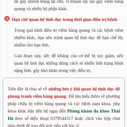
dễ gây nhiễm trùng tại chỗ, vi khuẩn lây lan gây viêm bàng
quang và nhiều bộ phận khác.
Hạn chế quan hệ tình dục trong thời gian điều trị bệnh
Trong quá trình điều trị viêm bàng quang và các bệnh viêm
nhiễm khác, bạn nên tránh quan hệ tình dục để hạn chế lây
nhiễm cho bạn tình.
Giai đoạn này, sức đề kháng của cơ thể bị suy giảm, nếu
quan hệ tình dục không đúng cách sẽ khiến tình trạng bệnh
nặng hơn, gây khó khăn trong việc điều trị.
Trên đây là chia sẻ về
những lưu ý khi quan hệ tình dục để
phòng tránh viêm bàng quang
. Để tìm hiểu thêm về phương
pháp chữa trị viêm bàng quang và các bệnh nam khoa, phụ
khoa khác hãy liên hệ ngay đến
Phòng khám đa khoa Thái
Hà
theo số điện thoại 0379544317 hoặc click vào hộp chat
phía dưới để trao đổi trực tiếp với bác sĩ.