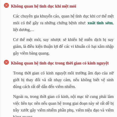
Không quan hệ tình dục khi mệt mỏi
Các chuyên gia khuyến cáo, quan hệ tình dục khi cơ thể mệt
mỏi có thể gây ra những chứng bệnh như:
xuất tinh sớm
,
liệt dương,...
Cơ thể mệt mỏi, suy nhược sẽ khiến hệ miễn dịch bị suy
giảm, là điều kiện thuận lợi để các vi khuẩn có hại xâm nhập
gây viêm bàng quang.
Không quan hệ tình dục trong thời gian có kinh nguyệt
Trong thời gian có kinh nguyệt môi trường âm đạo của nữ
giới bị thay đổi và rất nhạy cảm, nếu không biết vệ sinh
đúng cách rất dễ dẫn đến viêm nhiễm.
Ngoài ra, trong thời gian có kinh, nội mạc tử cung phải làm
việc liên tục nên nếu quan hệ trong giai đoạn này sẽ rất dễ bị
trầy xước gây viêm nhiễm phần phụ, viêm niệu đạo và viêm
bàng quang.