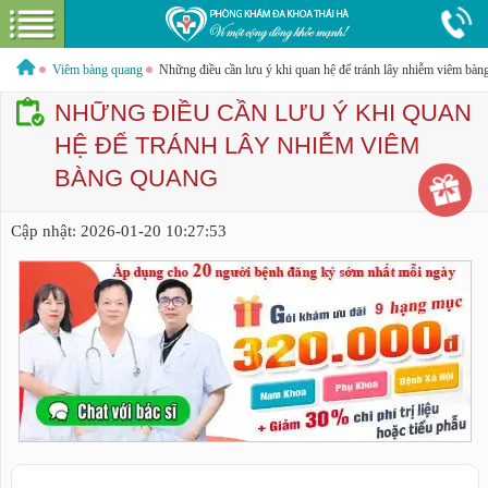
Điệ
n
t
h
Hotline:
0379544317
Bác sĩ tư vấn miễn phí
oại
Viêm bàng quang
Những điều cần lưu ý khi quan hệ để tránh lây nhiễm viêm bàn
NHỮNG ĐIỀU CẦN LƯU Ý KHI QUAN
HỆ ĐỂ TRÁNH LÂY NHIỄM VIÊM
BÀNG QUANG
GIỚI THIỆU VỀ PHÒNG KHÁM
GIỚI THIỆU
CƠ SỞ VẬT CHẤT
Cập nhật:
2026-01-20 10:27:53
GÓI DỊCH VỤ
NAM KHOA
HƯỚNG DẪN VÀ CHI PHÍ
ĐẶT LỊCH HẸN KHÁM
LIÊN HỆ
BỆNH XÃ HỘI