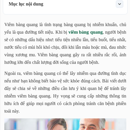
Mục lục nội dung
Những lưu ý khi quan hệ để tránh lây nhiễm viêm bàng
Viêm bàng quang là tình trạng bàng quang bị nhiễm khuẩn, chủ
quang
yếu là qua đường tiết niệu. Khi bị
viêm bàng quang
, người bệnh
sẽ có những dấu hiệu như: tiểu tiện nhiều lần, tiểu buốt, tiểu nhắt,
nước tiểu có mùi hôi khó chịu, đôi khi lẫn máu hoặc mủ, đau nhức
vùng xương mu. Viêm bàng quang gây ra rất nhiều rắc rối, ảnh
hưởng lớn đến chất lượng đời sống của người bệnh.
Ngoài ra, viêm bàng quang có thể lây nhiễm qua đường tình dục
nếu như bạn không biết bảo vệ sức khỏe đúng cách. Bài viết dưới
đây sẽ chia sẻ về những điều cần lưu ý khi quan hệ để tránh lây
nhiễm viêm bàng quang. Hy vọng sẽ cung cấp những thông tin
hữu ích để giúp mọi người có cách phòng tránh căn bệnh phiền
toái này.