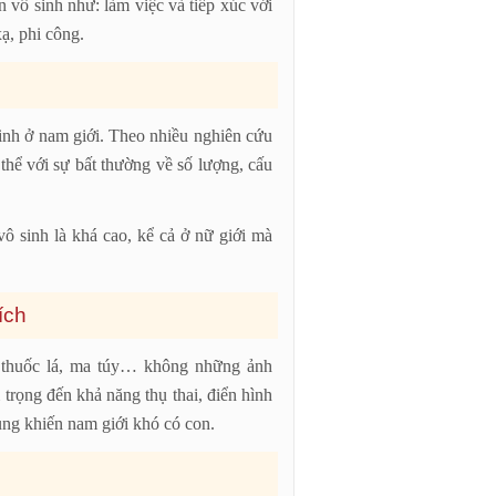
 vô sinh như: làm việc và tiếp xúc với
ạ, phi công.
inh ở nam giới. Theo nhiều nghiên cứu
 thể với sự bất thường về số lượng, cấu
vô sinh là khá cao, kể cả ở nữ giới mà
ích
u, thuốc lá, ma túy… không những ảnh
rọng đến khả năng thụ thai, điển hình
trùng khiến nam giới khó có con.