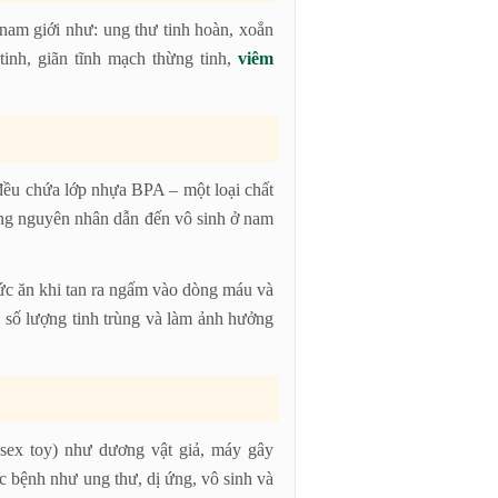
nam giới như: ung thư tinh hoàn, xoắn
tinh, giãn tĩnh mạch thừng tinh,
viêm
 đều chứa lớp nhựa BPA – một loại chất
ng nguyên nhân dẫn đến vô sinh ở nam
ức ăn khi tan ra ngấm vào dòng máu và
n số lượng tinh trùng và làm ảnh hưởng
 sex toy) như dương vật giả, máy gây
c bệnh như ung thư, dị ứng, vô sinh và