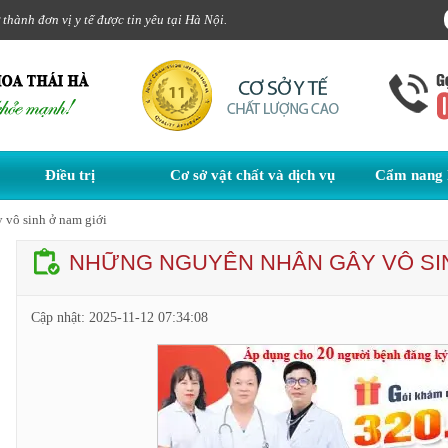
hành đơn vị y tế được tin yêu tại Hà Nội.
Điều trị
Cơ sở vật chất và dịch vụ
Cẩm nang 
vô sinh ở nam giới
NHỮNG NGUYÊN NHÂN GÂY VÔ SIN
Cập nhật:
2025-11-12 07:34:08