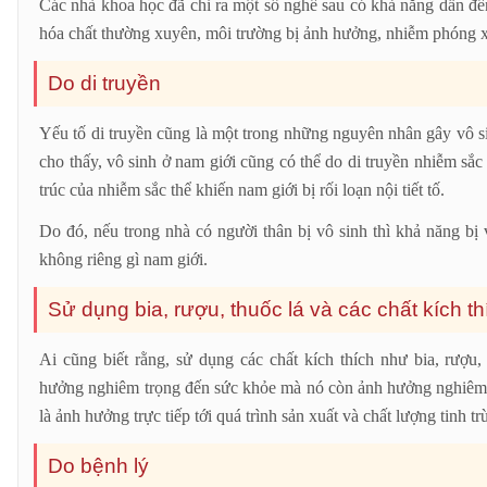
Các nhà khoa học đã chỉ ra một số nghề sau có khả năng dẫn đến
hóa chất thường xuyên, môi trường bị ảnh hưởng, nhiễm phóng x
Do di truyền
Yếu tố di truyền cũng là một trong những nguyên nhân gây vô s
cho thấy, vô sinh ở nam giới cũng có thể do di truyền nhiễm sắc
trúc của nhiễm sắc thể khiến nam giới bị rối loạn nội tiết tố.
Do đó, nếu trong nhà có người thân bị vô sinh thì khả năng bị 
không riêng gì nam giới.
Sử dụng bia, rượu, thuốc lá và các chất kích th
Ai cũng biết rằng, sử dụng các chất kích thích như bia, rượ
hưởng nghiêm trọng đến sức khỏe mà nó còn ảnh hưởng nghiêm t
là ảnh hưởng trực tiếp tới quá trình sản xuất và chất lượng tinh 
Do bệnh lý