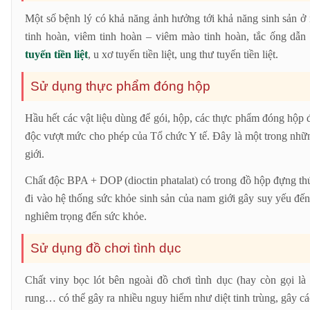
Một số bệnh lý có khả năng ảnh hưởng tới khả năng sinh sản ở 
tinh hoàn, viêm tinh hoàn – viêm mào tinh hoàn, tắc ống dẫn 
tuyến tiền liệt
, u xơ tuyến tiền liệt, ung thư tuyến tiền liệt.
Sử dụng thực phẩm đóng hộp
Hầu hết các vật liệu dùng để gói, hộp, các thực phẩm đóng hộp
độc vượt mức cho phép của Tổ chức Y tế. Đây là một trong nhữ
giới.
Chất độc BPA + DOP (dioctin phatalat) có trong đồ hộp đựng th
đi vào hệ thống sức khỏe sinh sản của nam giới gây suy yếu đế
nghiêm trọng đến sức khỏe.
Sử dụng đồ chơi tình dục
Chất viny bọc lót bên ngoài đồ chơi tình dục (hay còn gọi là
rung… có thể gây ra nhiều nguy hiểm như diệt tinh trùng, gây cá