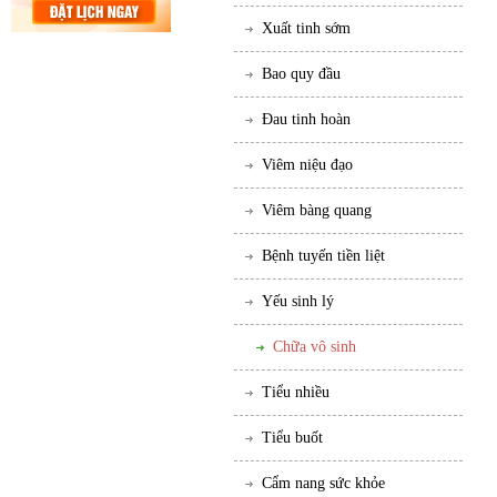
Xuất tinh sớm
Bao quy đầu
Đau tinh hoàn
Viêm niệu đạo
Viêm bàng quang
Bệnh tuyến tiền liệt
Yếu sinh lý
Chữa vô sinh
Tiểu nhiều
Tiểu buốt
Cẩm nang sức khỏe