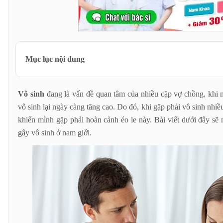
Mục lục nội dung
Vô sinh ở nam giới là gì?
Vô sinh
đang là vấn đề quan tâm của nhiều cặp vợ chồng, khi mà
Những nguyên nhân gây vô sinh ở nam giới
vô sinh lại ngày càng tăng cao. Do đó, khi gặp phải vô sinh nhi
Tinh trùng có ít hoặc không có tinh trùng
khiến mình gặp phải hoàn cảnh éo le này. Bài viết dưới đây sẽ
Không có tinh dịch hoặc quá ít tinh dịch
gây vô sinh ở nam giới.
Làm việc trong môi trường độc hại
Do di truyền
Sử dụng bia, rượu, thuốc lá và các chất kích thích
Do bệnh lý
Sử dụng thực phẩm đóng hộp
Sử dụng đồ chơi tình dục
Do tuổi tác