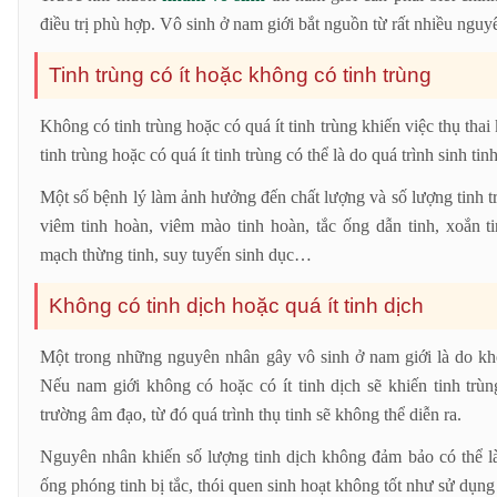
điều trị phù hợp. Vô sinh ở nam giới bắt nguồn từ rất nhiều nguy
Tinh trùng có ít hoặc không có tinh trùng
Không có tinh trùng hoặc có quá ít tinh trùng khiến việc thụ tha
tinh trùng hoặc có quá ít tinh trùng có thể là do quá trình sinh tinh 
Một số bệnh lý làm ảnh hưởng đến chất lượng và số lượng tinh tr
viêm tinh hoàn, viêm mào tinh hoàn, tắc ống dẫn tinh, xoắn ti
mạch thừng tinh, suy tuyến sinh dục…
Không có tinh dịch hoặc quá ít tinh dịch
Một trong những nguyên nhân gây vô sinh ở nam giới là do khôn
Nếu nam giới không có hoặc có ít tinh dịch sẽ khiến tinh trù
trường âm đạo, từ đó quá trình thụ tinh sẽ không thể diễn ra.
Nguyên nhân khiến số lượng tinh dịch không đảm bảo có thể là 
ống phóng tinh bị tắc, thói quen sinh hoạt không tốt như sử dụng